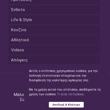
Ένθετα
Life & Style
Κουζίνα
Αθλητικά
Videos
Απόψεις
Αυτός ο ιστότοπος χρησιμοποιεί cookies, για την
συλλογή στατιστικών στοιχείων και την
διασφάλιση της καλύτερης εμπειρίας σας.
Με τη χρήση αυτού του ιστότοπου, αποδέχεστε τη
Μέλος του Δικτύου της
Hellas Press Media
|
χρήση των cookies.
Tι είναι τα Cookies;
Συντήρηση και Ανάπτυξη
Green Apple
Αποδοχή & Κλείσιμο