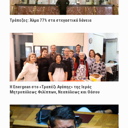
Τράπεζες: Άλμα 77% στα στεγαστικά δάνεια
H Energean στο «Τραπέζι Αγάπης» της Ιεράς
Μητροπόλεως Φιλίππων, Νεαπόλεως και Θάσου