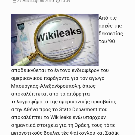
27 Δεκεμβρίου 2010
10:09
Από τις
αρχές της
δεκαετίας
του ’90
αποδεικνύεται το έντονο ενδιαφέρον του
αμερικανικού παράγοντα για τον αγωγό
Μπουργκάς-Αλεξανδρούπολη, όπως
αποκαλύπτεται από τα απόρρητα
τηλεγραφήματα της αμερικανικής πρεσβείας
στην Αθήνα προς το State Deparment που
αποκαλύπτει το Wikileaks ενώ υπάρχουν
σημαντικά στοιχεία για τη Θράκη, τους τότε
μειονοτικούς βουλευτές Φαίκογλου και Σαδίκ