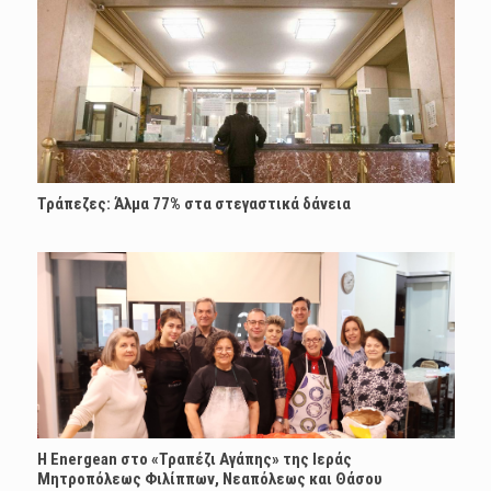
Τράπεζες: Άλμα 77% στα στεγαστικά δάνεια
H Energean στο «Τραπέζι Αγάπης» της Ιεράς
Μητροπόλεως Φιλίππων, Νεαπόλεως και Θάσου