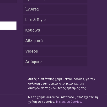
08 Απριλίου / Κοινωνία
Ένθετα
Energean: Και φέτος στο πλευρό της
Ενορίας του Αγίου Γρηγορίου του
Life & Style
Θεολόγου στη Νέα Καρβάλη
Κουζίνα
08 Απριλίου /
Με επιτυχία ολοκληρώθηκε το
Αθλητικά
Thrace Negotiations Tournament
2026
Videos
08 Απριλίου /
Απόψεις
Άστατος ο καιρός τις ημέρες του
Πάσχα
08 Απριλίου / Οικονομία
Αυτός ο ιστότοπος χρησιμοποιεί cookies, για την
συλλογή στατιστικών στοιχείων και την
Κάτω από τα 100 δολάρια το
διασφάλιση της καλύτερης εμπειρίας σας.
πετρέλαιο – Πτώση 20% στην τιμή
του ευρωπαϊκού αερίου
Με τη χρήση αυτού του ιστότοπου, αποδέχεστε τη
χρήση των cookies.
Tι είναι τα Cookies;
08 Απριλίου / Κοινωνία