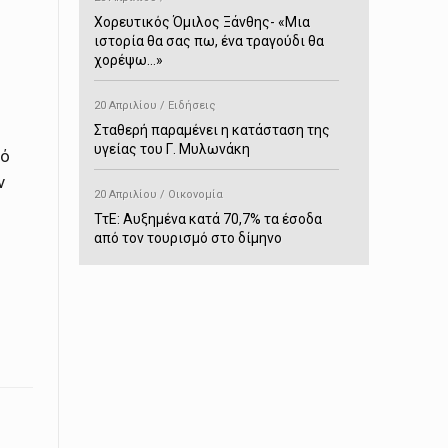
Χορευτικός Όμιλος Ξάνθης- «Mια
ιστορία θα σας πω, ένα τραγούδι θα
χορέψω…»
20 Απριλίου / Ειδήσεις
Σταθερή παραμένει η κατάσταση της
υγείας του Γ. Μυλωνάκη
ρό
ν
20 Απριλίου / Οικονομία
ΤτΕ: Αυξημένα κατά 70,7% τα έσοδα
από τον τουρισμό στο δίμηνο
Ιανουαρίου-Φεβρουαρίου
20 Απριλίου / Αστυνομικά
Συνελήφθη στο Παρανέστι για κατοχή
πιστολιού κρότου – αερίου
20 Απριλίου / Κόσμος
Ιαπωνία: Σεισμός 7,5 βαθμών –
Δεύτερο τσουνάμι ύψους 80