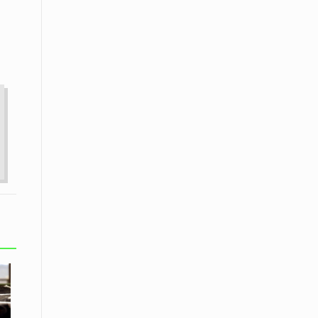
εκατοστών
20 Απριλίου / Ειδήσεις
Παρουσίαση του Κοινού
Προγράμματος Μεταπτυχιακών
Σπουδών «Evolutionary Medicine» από
το Δημοκρίτειο Πανεπιστήμιο
Θράκης
20 Απριλίου / Οικονομία
Μείωση 4,6% σημείωσε ο γενικός
δείκτης κύκλου εργασιών στη
βιομηχανία τον Φεβρουάριο εφέτος
ανακοίνωσε η ΕΛΣΤΑΤ
20 Απριλίου / Ειδήσεις
Λειβαδίτης Ξάνθης: Πώς η πατάτα
«εκμεταλλεύτηκε» την κληρονομιά
των Παγετώνων
20 Απριλίου /