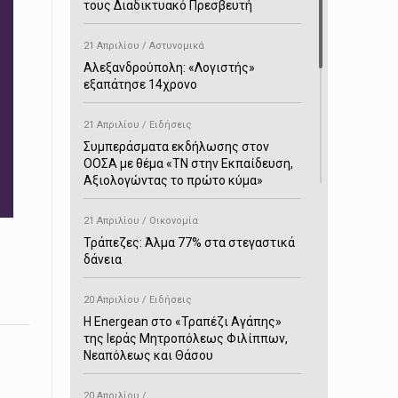
τους Διαδικτυακό Πρεσβευτή
21 Απριλίου / Αστυνομικά
Αλεξανδρούπολη: «Λογιστής»
εξαπάτησε 14χρονο
21 Απριλίου / Ειδήσεις
Συμπεράσματα εκδήλωσης στον
ΟΟΣΑ με θέμα «ΤΝ στην Εκπαίδευση,
Αξιολογώντας το πρώτο κύμα»
21 Απριλίου / Οικονομία
Τράπεζες: Άλμα 77% στα στεγαστικά
δάνεια
20 Απριλίου / Ειδήσεις
H Energean στο «Τραπέζι Αγάπης»
της Ιεράς Μητροπόλεως Φιλίππων,
Νεαπόλεως και Θάσου
20 Απριλίου /