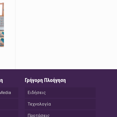
08 Απριλίου / Κοινωνία
Παγκόσμια Ημέρα Ρομά -Ένα σχολείο
που δίνει φωνή, ευκαιρίες και ελπίδα
08 Απριλίου / Υγεία
Τρίκαλα: Ολιστικό πρόγραμμα
άσκησης για άτομα με νόσο
Πάρκινσον στο Πανεπιστήμιο
Θεσσαλίας
08 Απριλίου / Οικονομία
Εκτός έδρας συνεδριάσεις Δ.Σ.: το
Επιμελητήριο Ξάνθης ενισχύει την
ση
Γρήγορη Πλοήγηση
επαφή με τους επαγγελματίες
 Media
Ειδήσεις
08 Απριλίου / Άλλα Σπορ
Η Ξάνθη στον παλμό του ευρωπαϊκού
Τεχνολογία
μπάσκετ U16 με το 2ο Διεθνές
Τουρνουά «Φ. Αμοιρίδης»
Προτάσεις