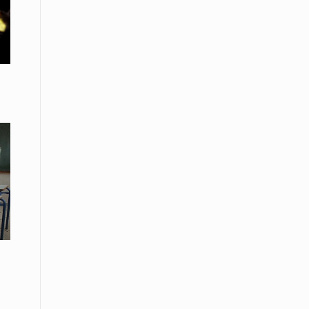
Το Μουσικό Σχολείο Ξάνθης σας
προσκαλεί στο σεμινάριο Χρήστου
Καλκάνη, «Get into the Music»
15 Απριλίου /
Υπογράφεται σήμερα η σύμβαση για
ερευνητική γεώτρηση στο Ιόνιο
15 Απριλίου /
Φυλάκιση 2,5 ετών σε δημοσιογράφο
στην Τουρκία για «διασπορά
παραπλανητικών πληροφοριών»
15 Απριλίου / Ειδήσεις
Νεφώσεις παροδικά αυξημένες σε
όλη τη χώρα – Αφρικανική σκόνη στα
κεντρικά και τα νότια
15 Απριλίου / Ελλάδα
Κλιμακώνουν τις κινητοποιήσεις
τους οι κτηνοτρόφοι της Λέσβου