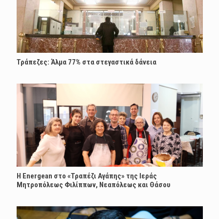
Τράπεζες: Άλμα 77% στα στεγαστικά δάνεια
H Energean στο «Τραπέζι Αγάπης» της Ιεράς
Μητροπόλεως Φιλίππων, Νεαπόλεως και Θάσου