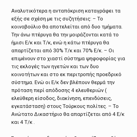
Αναλυτικότερα η ανταπόκριση καταγράφει τα
εξής σε σχέση με τις συζητήσεις: – Το
κοινοβούλιο θα αποτελείται από δυο τμήματα.
Την άνω πτέρυγα θα την μοιράζονται κατά το
ήμισι Ε/κ και Τ/κ, ενώ η κάτω πτέρυγα θα
απαρτίζεται από 30% Τ/κ και 70% Ε/κ. – Οι
επιμένουν στο χιαστί σύστημα ψηφοφορίας για
τις εκλογές των ηγετών και των δυο
κοινοτήτων και στο εκ περιτροπής προεδρικό
σύστημα. Ενώ οι Ε/κ δεν βλέπουν θερμά την
πρόταση περί απόδοσης 4 ελευθεριών (
ελεύθερη είσοδος, διακίνηση, επενδύσεις,
εγκατάσταση) στους Τούρκους πολίτες. – Το
Ανώτατο Δικαστήριο θα απαρτίζεται από 4 Ε/κ
και 4 Τ/κ .