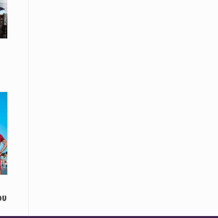
Μικρές πράξεις φροντίδας για
αδέσποτες γάτες από μαθητές στο
Κάτω Νευροκόπι
07 Απριλίου / Κοινωνία
Το «Τρίτο Μέρος»: Γιατί η οικογένεια
του 2026 αναζητά το καταφύγιό της
στα Νεστοχώρια
06 Απριλίου / Κοινωνία
Δήμος Ξάνθης και Πυροσβεστική
Υπηρεσία: Κοινή δράση ενημέρωσης
και ετοιμότητας για την αντιπυρική
περίοδο 2026
06 Απριλίου /
Ο Δήμαρχος Αβδήρων συγχαίρει τους
ποδοσφαιριστές, τους προπονητές
και τις διοικήσεις των
ου
Ποδοσφαιρικών Συλλόγων ΠΑΥΛΟΣ
ΜΕΛΑΣ ΚΟΥΤΣΟΥ & ΑΤΛΑΣ ΣΕΛΙΝΟΥ