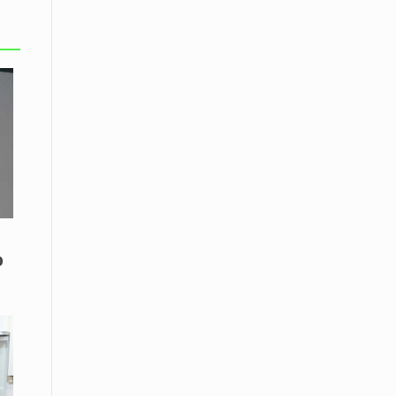
08 Απριλίου / Κοινωνία
Energean: Και φέτος στο πλευρό της
Ενορίας του Αγίου Γρηγορίου του
Θεολόγου στη Νέα Καρβάλη
08 Απριλίου /
Με επιτυχία ολοκληρώθηκε το
Thrace Negotiations Tournament
2026
08 Απριλίου /
Άστατος ο καιρός τις ημέρες του
Πάσχα
ο
08 Απριλίου / Οικονομία
Κάτω από τα 100 δολάρια το
πετρέλαιο – Πτώση 20% στην τιμή
του ευρωπαϊκού αερίου
08 Απριλίου / Κοινωνία