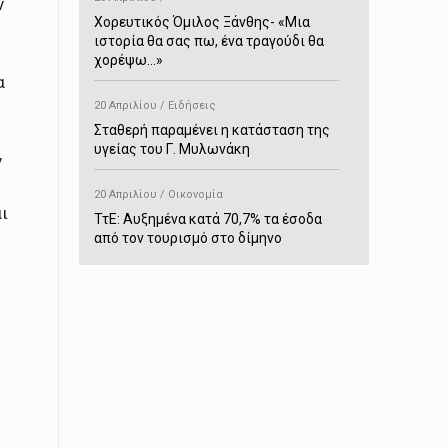
ν
Χορευτικός Όμιλος Ξάνθης- «Mια
ιστορία θα σας πω, ένα τραγούδι θα
χορέψω…»
α
20 Απριλίου / Ειδήσεις
Σταθερή παραμένει η κατάσταση της
υγείας του Γ. Μυλωνάκη
ν
20 Απριλίου / Οικονομία
ι
ΤτΕ: Αυξημένα κατά 70,7% τα έσοδα
από τον τουρισμό στο δίμηνο
Ιανουαρίου-Φεβρουαρίου
20 Απριλίου / Αστυνομικά
Συνελήφθη στο Παρανέστι για κατοχή
πιστολιού κρότου – αερίου
20 Απριλίου / Κόσμος
Ιαπωνία: Σεισμός 7,5 βαθμών –
Δεύτερο τσουνάμι ύψους 80