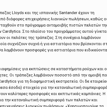
πεζας Lloyds και της ισπανικής Santander έχουν τη
από διάφορες επιχειρήσεις λιανικών πωλήσεων, καθώς ο
νταχθούν στο πρόγραμμα ανταμοιβής πιστών πελατών τη
Cardlytics. Στο πλαίσιο του προγράμματος αυτού γίνετα
ουν οι πελάτες της τράπεζας. Στη συνέχεια λαμβάνουν
ία συχνάζουν συχνά ή για εστιατόρια που βρίσκονται σ
 θα λαμβάνουν προσφορές για εστιατόρια που ειδικεύοντα
 διαφημίσεις για εκπτώσεις σε καταστήματα ρούχων και ο
ητες. Οι τράπεζες λαμβάνουν ποσοστό από την αμοιβή π
rdlytics για τη διαφημιστική εκστρατεία. Οι δε εταιρείε
μεσα έσοδα) στοιχεία για την καταναλωτική συμπεριφορ
σουν καλύτερες προσφορές και εκπτωτικές καμπάνιες. Η
α για την καταναλωτική συμπεριφορά των πελατών και
 επιχειρήσεις λιανικών πωλήσεων. «Χρησιμοποιούμε τα