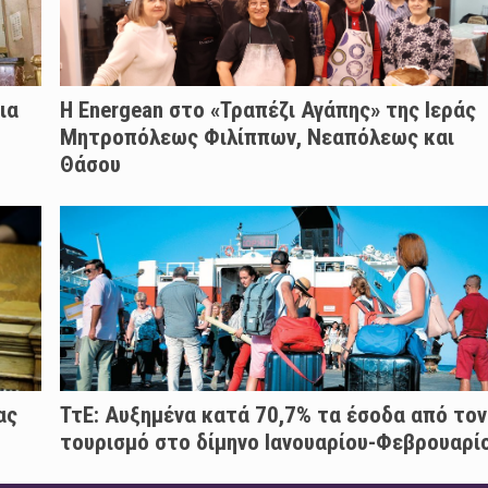
ια
H Energean στο «Τραπέζι Αγάπης» της Ιεράς
Μητροπόλεως Φιλίππων, Νεαπόλεως και
Θάσου
ας
ΤτΕ: Αυξημένα κατά 70,7% τα έσοδα από τον
τουρισμό στο δίμηνο Ιανουαρίου-Φεβρουαρί