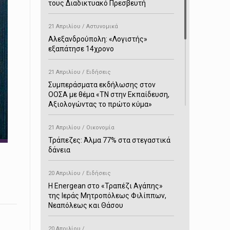
τους Διαδικτυακό Πρεσβευτή
21 Απριλίου / Αστυνομικά
Αλεξανδρούπολη: «Λογιστής»
εξαπάτησε 14χρονο
21 Απριλίου / Ειδήσεις
Συμπεράσματα εκδήλωσης στον
ΟΟΣΑ με θέμα «ΤΝ στην Εκπαίδευση,
Αξιολογώντας το πρώτο κύμα»
21 Απριλίου / Οικονομία
Τράπεζες: Άλμα 77% στα στεγαστικά
δάνεια
20 Απριλίου / Ειδήσεις
H Energean στο «Τραπέζι Αγάπης»
της Ιεράς Μητροπόλεως Φιλίππων,
Νεαπόλεως και Θάσου
20 Απριλίου /