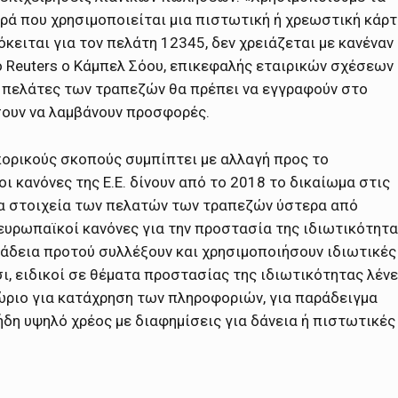
ρά που χρησιμοποιείται μια πιστωτική ή χρεωστική κάρτ
όκειται για τον πελάτη 12345, δεν χρειάζεται με κανέναν
ο Reuters o Κάμπελ Σόου, επικεφαλής εταιρικών σχέσεων
δε πελάτες των τραπεζών θα πρέπει να εγγραφούν στο
σουν να λαμβάνουν προσφορές.
πορικούς σκοπούς συμπίπτει με αλλαγή προς το
ι κανόνες της Ε.Ε. δίνουν από το 2018 το δικαίωμα στις
τα στοιχεία των πελατών των τραπεζών ύστερα από
 ευρωπαϊκοί κανόνες για την προστασία της ιδιωτικότητα
ν άδεια προτού συλλέξουν και χρησιμοποιήσουν ιδιωτικές
σι, ειδικοί σε θέματα προστασίας της ιδιωτικότητας λένε
θώριο για κατάχρηση των πληροφοριών, για παράδειγμα
η υψηλό χρέος με διαφημίσεις για δάνεια ή πιστωτικές