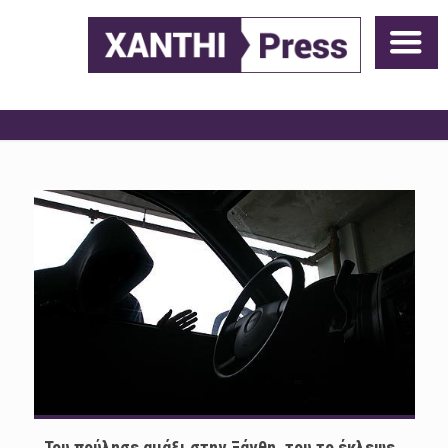
Του πούλησε αμάξι στην Ξάνθη, του το έκλεψε