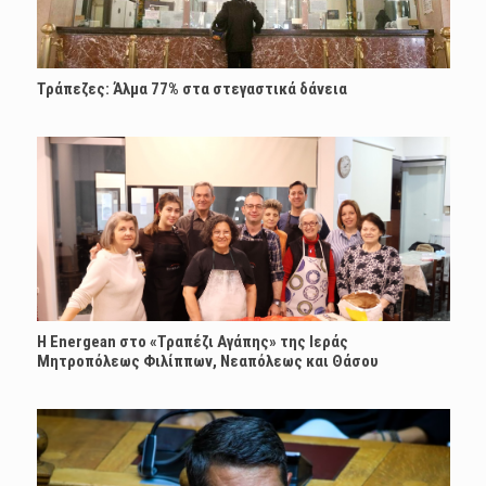
Τράπεζες: Άλμα 77% στα στεγαστικά δάνεια
H Energean στο «Τραπέζι Αγάπης» της Ιεράς
Μητροπόλεως Φιλίππων, Νεαπόλεως και Θάσου