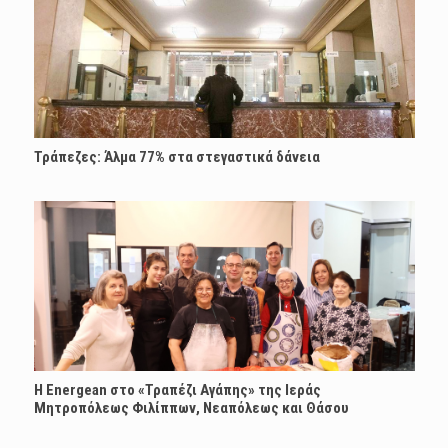
Τράπεζες: Άλμα 77% στα στεγαστικά δάνεια
H Energean στο «Τραπέζι Αγάπης» της Ιεράς
Μητροπόλεως Φιλίππων, Νεαπόλεως και Θάσου