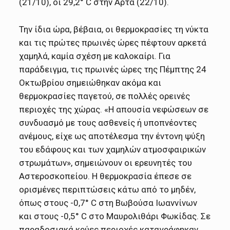
(21/10), οι 29,2° C στην Αρτα (22/10).
Την ίδια ώρα, βέβαια, οι θερμοκρασίες τη νύκτα
και τις πρώτες πρωινές ώρες πέφτουν αρκετά
χαμηλά, καμία σχέση με καλοκαίρι. Για
παράδειγμα, τις πρωινές ώρες της Πέμπτης 24
Οκτωβρίου σημειώθηκαν ακόμα και
θερμοκρασίες παγετού, σε πολλές ορεινές
περιοχές της χώρας. «Η απουσία νεφώσεων σε
συνδυασμό με τους ασθενείς ή υποπνέοντες
ανέμους, είχε ως αποτέλεσμα την έντονη ψύξη
του εδάφους και των χαμηλών ατμοσφαιρικών
στρωμάτων», σημειώνουν οι ερευνητές του
Αστεροσκοπείου. Η θερμοκρασία έπεσε σε
ορισμένες περιπτώσεις κάτω από το μηδέν,
όπως στους -0,7° C στη Βωβούσα Ιωαννίνων
και στους -0,5° C στο Μαυρολιθάρι Φωκίδας. Σε
παραδοσιακά κρύες περιοχές καταγράφηκαν