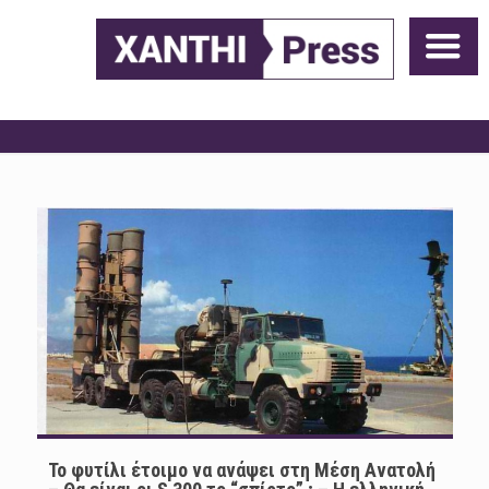
Το φυτίλι έτοιμο να ανάψει στη Μέση Ανατολή