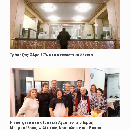
Τράπεζες: Άλμα 77% στα στεγαστικά δάνεια
H Energean στο «Τραπέζι Αγάπης» της Ιεράς
Μητροπόλεως Φιλίππων, Νεαπόλεως και Θάσου