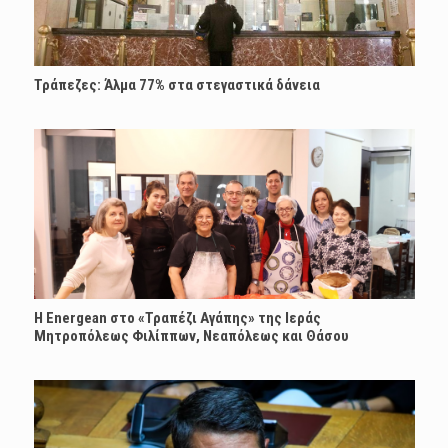
Τράπεζες: Άλμα 77% στα στεγαστικά δάνεια
H Energean στο «Τραπέζι Αγάπης» της Ιεράς
Μητροπόλεως Φιλίππων, Νεαπόλεως και Θάσου