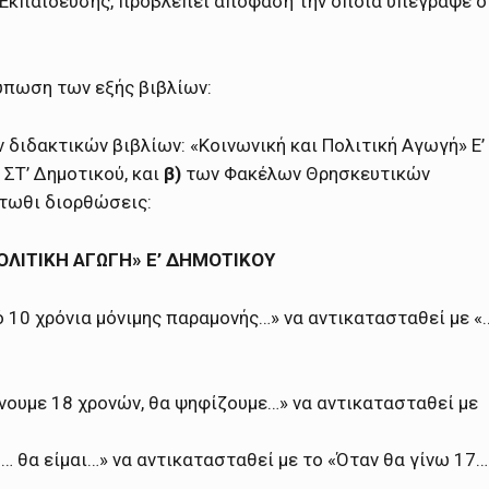
 Εκπαίδευσης, προβλέπει απόφαση την οποία υπέγραψε ο
τύπωση των εξής βιβλίων:
 διδακτικών βιβλίων: «Κοινωνική και Πολιτική Αγωγή» Ε’
 ΣΤ’ Δημοτικού, και
β)
των Φακέλων Θρησκευτικών
άτωθι διορθώσεις:
ΠΟΛΙΤΙΚΗ ΑΓΩΓΗ» Ε’ ΔΗΜΟΤΙΚΟΥ
πό 10 χρόνια μόνιμης παραμονής…» να αντικατασταθεί με «
γίνουμε 18 χρονών, θα ψηφίζουμε…» να αντικατασταθεί με
18… θα είμαι…» να αντικατασταθεί με το «Όταν θα γίνω 17…