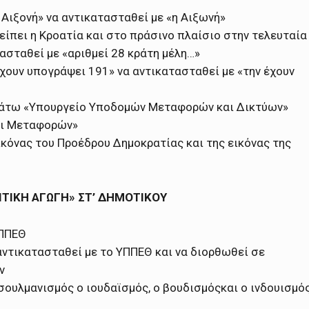
η Αιξονή» να αντικατασταθεί με «η Αιξωνή»
λείπει η Κροατία και στο πράσινο πλαίσιο στην τελευταία
τασταθεί με «αριθμεί 28 κράτη μέλη…»
 έχουν υπογράψει 191» να αντικατασταθεί με «την έχουν
α κάτω «Υπουργείο Υποδομών Μεταφορών και Δικτύων»
αι Μεταφορών»
εικόνας του Προέδρου Δημοκρατίας και της εικόνας της
ΛΙΤΙΚΗ ΑΓΩΓΗ» ΣΤ’ ΔΗΜΟΤΙΚΟΥ
ΥΠΠΕΘ
α αντικατασταθεί με το ΥΠΠΕΘ και να διορθωθεί σε
ν
μουσουλμανισμός ο ιουδαϊσμός, ο βουδισμόςκαι ο ινδουισμό