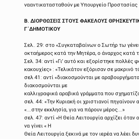
νααντικατασταθούν με Υπουργείο Προστασίας 
Β. ΔΙΟΡΘΩΣΕΙΣ ΣΤΟΥΣ ΦΑΚΕΛΟΥΣ ΘΡΗΣΚΕΥΤ
Γ΄ΔΗΜΟΤΙΚΟΥ
Σελ.. 29: στο «Συγκαταβαίνων ο Σωτήρ τω γέν
οκταήμερος κατά την Μητέρα, ο άναρχος κατά 
Σελ. 34: αντί «Γι’ αυτό και εξορίστηκε πολλές 
κακουχίες» : «Τελικάτον εξόρισαν σε μακρινό 
σελ 41: αντί «διακοσμούνται με αραβουργήματα 
διακοσμούνται με
καλλιγραφικά αραβικά γράμματα που σχηματίζο
σελ. 44: «Την Κυριακή οι χριστιανοί πηγαίνουν
«….στην εκκλησία, για να πάρουν μέρος….»
σελ. 47: αντί «Η Θεία Λειτουργία αρχίζει όταν 
να γίνει « Η
Θεία Λειτουργία ξεκινά με τον ιερέα να λέει δυ