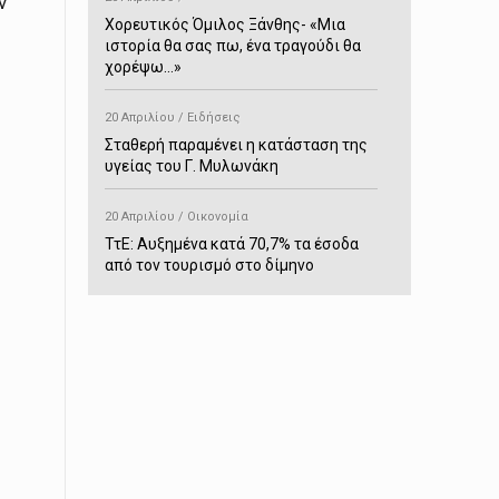
ν
Χορευτικός Όμιλος Ξάνθης- «Mια
ιστορία θα σας πω, ένα τραγούδι θα
χορέψω…»
20 Απριλίου / Ειδήσεις
Σταθερή παραμένει η κατάσταση της
υγείας του Γ. Μυλωνάκη
20 Απριλίου / Οικονομία
ΤτΕ: Αυξημένα κατά 70,7% τα έσοδα
από τον τουρισμό στο δίμηνο
Ιανουαρίου-Φεβρουαρίου
20 Απριλίου / Αστυνομικά
Συνελήφθη στο Παρανέστι για κατοχή
πιστολιού κρότου – αερίου
20 Απριλίου / Κόσμος
Ιαπωνία: Σεισμός 7,5 βαθμών –
Δεύτερο τσουνάμι ύψους 80