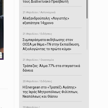
τους Διαδικτυακό Πρεσβευτή
21 Απριλίου / Αστυνομικά
Αλεξανδρούπολη: «Λογιστής»
εξαπάτησε 14χρονο
21 Απριλίου / Ειδήσεις
Συμπεράσματα εκδήλωσης στον
ΟΟΣΑ με θέμα «ΤΝ στην Εκπαίδευση,
Αξιολογώντας το πρώτο κύμα»
21 Απριλίου / Οικονομία
Τράπεζες: Άλμα 77% στα στεγαστικά
δάνεια
20 Απριλίου / Ειδήσεις
H Energean στο «Τραπέζι Αγάπης»
της Ιεράς Μητροπόλεως Φιλίππων,
Νεαπόλεως και Θάσου
20 Απριλίου /