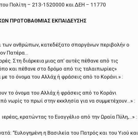
του Πολίτη – 213-1520000 και ΔΕΗ – 11770
ΙΚΩΝ ΠΡΩΤΟΒΑΘΜΙΑΣ ΕΚΠΑΙΔΕΥΣΗΣ
ει των ανθρώπων, κατεδέξατο σπαργάνων περιβολήν ο
τον Πατέρα…
φορές. Στη διάρκεια μιας απ’ αυτές πέθανε από τις
τόπο και πέθανε στο δρόμο από τις ταλαιπωρίες»
με το όνομα του Αλλάχ ή φράσεις από το Κοράνι.» :
υν το όνομα του Αλλάχ ή φράσεις από το Κοράνι
 από νωρίς το πρωί στην εκκλησία για να συμμετέχουν…» :
ο ιερέας, κρατώντας το Ευαγγέλιο από την Ωραία Πύλη,…» :
νατά: “Ευλογημένη η Βασιλεία του Πατρός και του Υιού και