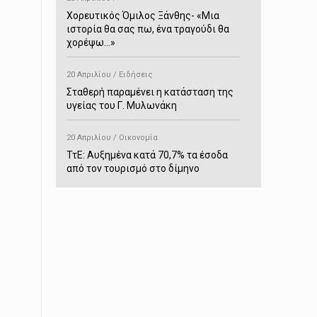
Χορευτικός Όμιλος Ξάνθης- «Mια
ιστορία θα σας πω, ένα τραγούδι θα
χορέψω…»
20 Απριλίου / Ειδήσεις
Σταθερή παραμένει η κατάσταση της
υγείας του Γ. Μυλωνάκη
20 Απριλίου / Οικονομία
ΤτΕ: Αυξημένα κατά 70,7% τα έσοδα
από τον τουρισμό στο δίμηνο
Ιανουαρίου-Φεβρουαρίου
20 Απριλίου / Αστυνομικά
Συνελήφθη στο Παρανέστι για κατοχή
πιστολιού κρότου – αερίου
20 Απριλίου / Κόσμος
Ιαπωνία: Σεισμός 7,5 βαθμών –
Δεύτερο τσουνάμι ύψους 80