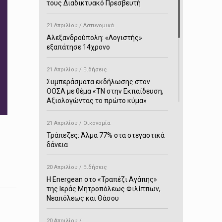
τους Διαδικτυακό Πρεσβευτή
21 Απριλίου / Αστυνομικά
Αλεξανδρούπολη: «Λογιστής»
εξαπάτησε 14χρονο
21 Απριλίου / Ειδήσεις
Συμπεράσματα εκδήλωσης στον
ΟΟΣΑ με θέμα «ΤΝ στην Εκπαίδευση,
Αξιολογώντας το πρώτο κύμα»
21 Απριλίου / Οικονομία
Τράπεζες: Άλμα 77% στα στεγαστικά
δάνεια
20 Απριλίου / Ειδήσεις
H Energean στο «Τραπέζι Αγάπης»
της Ιεράς Μητροπόλεως Φιλίππων,
Νεαπόλεως και Θάσου
20 Απριλίου /