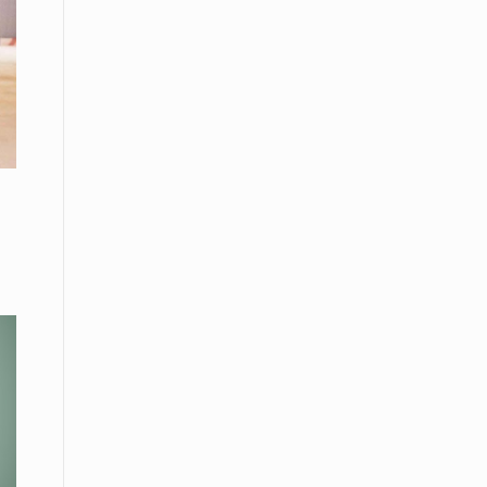
08 Απριλίου / Κοινωνία
Energean: Και φέτος στο πλευρό της
Ενορίας του Αγίου Γρηγορίου του
Θεολόγου στη Νέα Καρβάλη
08 Απριλίου /
Με επιτυχία ολοκληρώθηκε το
Thrace Negotiations Tournament
2026
08 Απριλίου /
Άστατος ο καιρός τις ημέρες του
Πάσχα
08 Απριλίου / Οικονομία
Κάτω από τα 100 δολάρια το
πετρέλαιο – Πτώση 20% στην τιμή
του ευρωπαϊκού αερίου
08 Απριλίου / Κοινωνία