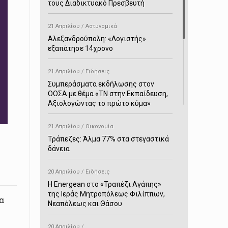
τους Διαδικτυακό Πρεσβευτή
21 Απριλίου / Αστυνομικά
Αλεξανδρούπολη: «Λογιστής»
εξαπάτησε 14χρονο
21 Απριλίου / Ειδήσεις
Συμπεράσματα εκδήλωσης στον
ΟΟΣΑ με θέμα «ΤΝ στην Εκπαίδευση,
Αξιολογώντας το πρώτο κύμα»
21 Απριλίου / Οικονομία
Τράπεζες: Άλμα 77% στα στεγαστικά
δάνεια
20 Απριλίου / Ειδήσεις
H Energean στο «Τραπέζι Αγάπης»
της Ιεράς Μητροπόλεως Φιλίππων,
α
Νεαπόλεως και Θάσου
20 Απριλίου /