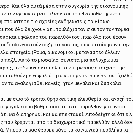
τερα. Και όλα αυτά μέσα στην συγκυρία της οικονομικής
, με την εμφάνιση επί πλέον και του θεσμοθετημένου
ση σταμάτησε τις αχρείες εκδηλώσεις του-ίσως
ι που όλα δείχνουν ότι, τουλάχιστον σ αυτόν τον τομέα
υς και υφάλους του παρελθόντος , παρ όλο που έχουν
, οι “παλιννοστούντες”μετανάστες, που κατοίκησαν στην
άλλα στοιχεία (Ρομά, οικονομικοί μετανάστες άλλων
ο παζλ. Αυτό το μωσαϊκό, συνιστά μια πολυχρωμία
ιρός , αναδεικνύονται όλα τα επί μέρους στοιχεία της.
τωπισθούν με νηφαλιότητα και πρέπει να γίνει αυτό,αλλά
αν τα αναλογισθεί κανείς, ήταν μεγάλα και δύσκολα.
αι με σωστό τρόπο, θρησκευτική ελευθερία και ανοχή το
σε μεγαλύτερο βαθμό από ότι στο παρελθόν, μια ανάσα
ότι θα διατηρηθεί και θα επεκταθεί. Αποδείχτηκε ότι είν
ές που έρχονται από το διαχωριστικό παρελθόν, αλλά δεν
αρά. Μπροστά μας έχουμε μόνο τα κοινωνικά προβλήματα