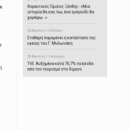
ε
Χορευτικός Όμιλος Ξάνθης- «Mια
ιστορία θα σας πω, ένα τραγούδι θα
χορέψω…»
20 Απριλίου / Ειδήσεις
Σταθερή παραμένει η κατάσταση της
υγείας του Γ. Μυλωνάκη
α
20 Απριλίου / Οικονομία
ΤτΕ: Αυξημένα κατά 70,7% τα έσοδα
η.
από τον τουρισμό στο δίμηνο
Ιανουαρίου-Φεβρουαρίου
20 Απριλίου / Αστυνομικά
Συνελήφθη στο Παρανέστι για κατοχή
πιστολιού κρότου – αερίου
20 Απριλίου / Κόσμος
Ιαπωνία: Σεισμός 7,5 βαθμών –
Δεύτερο τσουνάμι ύψους 80