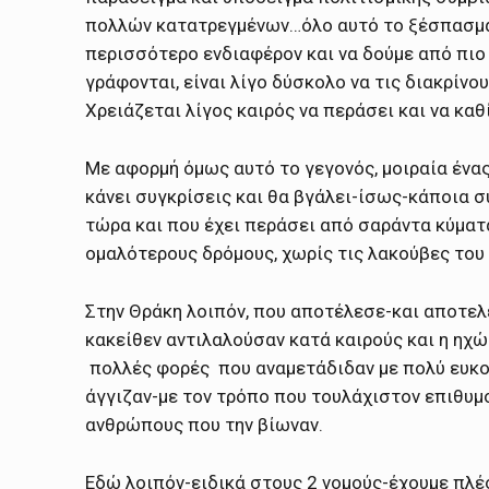
πολλών κατατρεγμένων…όλο αυτό το ξέσπασμα 
περισσότερο ενδιαφέρον και να δούμε από πιο
γράφονται, είναι λίγο δύσκολο να τις διακρίν
Χρειάζεται λίγος καιρός να περάσει και να καθ
Με αφορμή όμως αυτό το γεγονός, μοιραία ένας
κάνει συγκρίσεις και θα βγάλει-ίσως-κάποια σ
τώρα και που έχει περάσει από σαράντα κύματ
ομαλότερους δρόμους, χωρίς τις λακούβες του
Στην Θράκη λοιπόν, που αποτέλεσε-και αποτελε
κακείθεν αντιλαλούσαν κατά καιρούς και η ηχώ
πολλές φορές που αναμετάδιδαν με πολύ ευκολί
άγγιζαν-με τον τρόπο που τουλάχιστον επιθυμο
ανθρώπους που την βίωναν.
Εδώ λοιπόν-ειδικά στους 2 νομούς-έχουμε πλέο