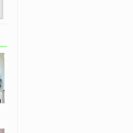
08 Απριλίου / Κοινωνία
Παγκόσμια Ημέρα Ρομά -Ένα σχολείο
που δίνει φωνή, ευκαιρίες και ελπίδα
08 Απριλίου / Υγεία
Τρίκαλα: Ολιστικό πρόγραμμα
άσκησης για άτομα με νόσο
Πάρκινσον στο Πανεπιστήμιο
Θεσσαλίας
08 Απριλίου / Οικονομία
Εκτός έδρας συνεδριάσεις Δ.Σ.: το
Επιμελητήριο Ξάνθης ενισχύει την
επαφή με τους επαγγελματίες
08 Απριλίου / Άλλα Σπορ
Η Ξάνθη στον παλμό του ευρωπαϊκού
μπάσκετ U16 με το 2ο Διεθνές
Τουρνουά «Φ. Αμοιρίδης»