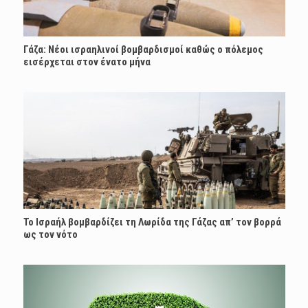
Γάζα: Νέοι ισραηλινοί βομβαρδισμοί καθώς ο πόλεμος
εισέρχεται στον ένατο μήνα
Το Ισραήλ βομβαρδίζει τη Λωρίδα της Γάζας απ’ τον βορρά
ως τον νότο