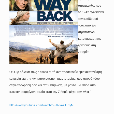
στρατιωτών, που
το 1942 σχεδίασαν
την απόδρασή
τους από ένα
στρατόπεδο
καταναγκαστικής
εργασίας στη
Σιβηρία.
Ο Ουίρ δήλωσε πως η ταινία αυτή αντιπροσωπεύει “μια ακατανίκητη
ευκαιρία για την κινηματογράφηση μιας ιστορίας, που αφορά τόσο
στην απόδραση όσο και στην επιβίωση, με φόντο μια σειρά από
απέραντα αρχέγονα τοπία, από την Σιβηρία μέχρι την Ινδία.”
http://www.youtube.com/watch?v=87kezJTpyMI