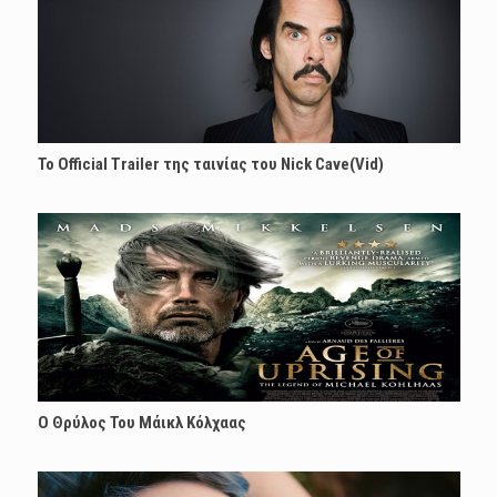
Το Official Trailer της ταινίας του Nick Cave(Vid)
Ο Θρύλος Του Μάικλ Κόλχαας