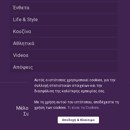
Ένθετα
Life & Style
Κουζίνα
Αθλητικά
Videos
Απόψεις
Αυτός ο ιστότοπος χρησιμοποιεί cookies, για την
συλλογή στατιστικών στοιχείων και την
διασφάλιση της καλύτερης εμπειρίας σας.
Με τη χρήση αυτού του ιστότοπου, αποδέχεστε τη
Μέλος του Δικτύου της
Hellas Press Media
|
χρήση των cookies.
Tι είναι τα Cookies;
Συντήρηση και Ανάπτυξη
Green Apple
Αποδοχή & Κλείσιμο