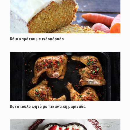
Κέικ καρότου με ινδοκάρυδο
Κοτόπουλο ψητό με πικάντικη μαρινάδα