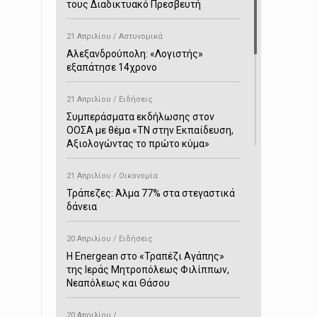
τους Διαδικτυακό Πρεσβευτή
21 Απριλίου / Αστυνομικά
Αλεξανδρούπολη: «Λογιστής»
εξαπάτησε 14χρονο
21 Απριλίου / Ειδήσεις
Συμπεράσματα εκδήλωσης στον
ΟΟΣΑ με θέμα «ΤΝ στην Εκπαίδευση,
Αξιολογώντας το πρώτο κύμα»
21 Απριλίου / Οικονομία
Τράπεζες: Άλμα 77% στα στεγαστικά
δάνεια
20 Απριλίου / Ειδήσεις
H Energean στο «Τραπέζι Αγάπης»
της Ιεράς Μητροπόλεως Φιλίππων,
Νεαπόλεως και Θάσου
20 Απριλίου /