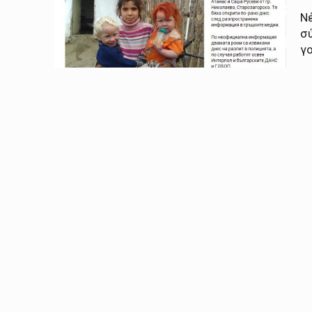
Ν
σ
γο