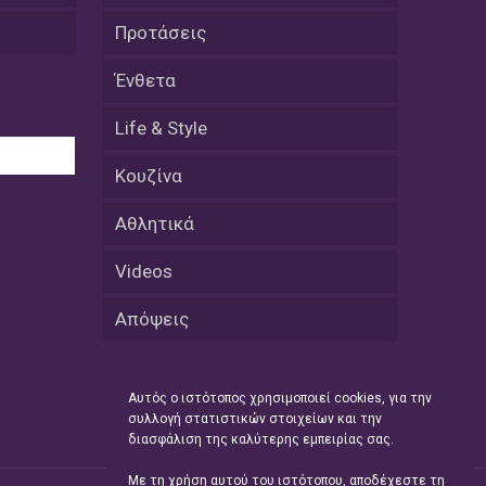
εκατοστών
Προτάσεις
20 Απριλίου / Ειδήσεις
Ένθετα
Παρουσίαση του Κοινού
Προγράμματος Μεταπτυχιακών
Σπουδών «Evolutionary Medicine» από
Life & Style
το Δημοκρίτειο Πανεπιστήμιο
Θράκης
Κουζίνα
20 Απριλίου / Οικονομία
Αθλητικά
Μείωση 4,6% σημείωσε ο γενικός
δείκτης κύκλου εργασιών στη
Videos
βιομηχανία τον Φεβρουάριο εφέτος
ανακοίνωσε η ΕΛΣΤΑΤ
Απόψεις
20 Απριλίου / Ειδήσεις
Λειβαδίτης Ξάνθης: Πώς η πατάτα
Αυτός ο ιστότοπος χρησιμοποιεί cookies, για την
«εκμεταλλεύτηκε» την κληρονομιά
συλλογή στατιστικών στοιχείων και την
των Παγετώνων
διασφάλιση της καλύτερης εμπειρίας σας.
20 Απριλίου /
Με τη χρήση αυτού του ιστότοπου, αποδέχεστε τη