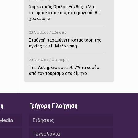
Χορευτικός Όμιλος Ξάνθης- «Mια
ιστορία θα σας πω, ένα τραγούδι θα
χορέψω…»
20 Απριλίου / Ειδήσεις
Σταθερή παραμένει η κατάσταση της
υγείας του Γ. Μυλωνάκη
20 Απριλίου / Οικονομία
ΤτΕ: Αυξημένα κατά 70,7% τα έσοδα
από τον τουρισμό στο δίμηνο
Ιανουαρίου-Φεβρουαρίου
20 Απριλίου / Αστυνομικά
Συνελήφθη στο Παρανέστι για κατοχή
ση
Γρήγορη Πλοήγηση
πιστολιού κρότου – αερίου
 Media
Ειδήσεις
20 Απριλίου / Κόσμος
Ιαπωνία: Σεισμός 7,5 βαθμών –
Τεχνολογία
Δεύτερο τσουνάμι ύψους 80