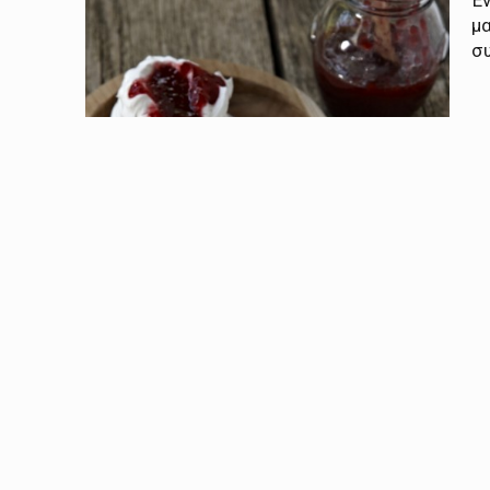
Έν
μα
συ