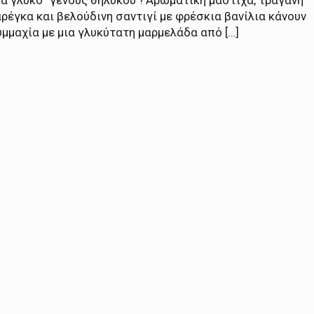
α γλυκό “γένους θηλυκού”! Αρωματική μαστίχα, τραγανή
ρέγκα και βελούδινη σαντιγί με φρέσκια βανίλια κάνουν
μμαχία με μια γλυκύτατη μαρμελάδα από […]