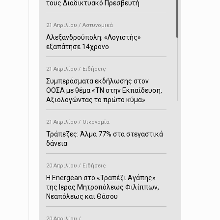
τους Διαδικτυακό Πρεσβευτή
21 Απριλίου / Αστυνομικά
Αλεξανδρούπολη: «Λογιστής»
εξαπάτησε 14χρονο
21 Απριλίου / Ειδήσεις
Συμπεράσματα εκδήλωσης στον
ΟΟΣΑ με θέμα «ΤΝ στην Εκπαίδευση,
Αξιολογώντας το πρώτο κύμα»
21 Απριλίου / Οικονομία
Τράπεζες: Άλμα 77% στα στεγαστικά
δάνεια
20 Απριλίου / Ειδήσεις
H Energean στο «Τραπέζι Αγάπης»
της Ιεράς Μητροπόλεως Φιλίππων,
Νεαπόλεως και Θάσου
20 Απριλίου /