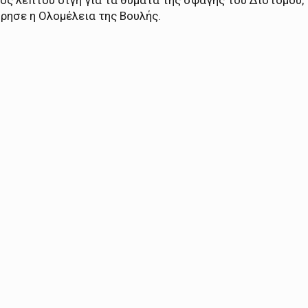
ός λεπτού σιγή για τα θύματα της σφαγής του Διστόμου,
ρησε η Ολομέλεια της Βουλής.