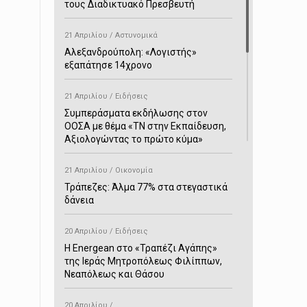
τους Διαδικτυακό Πρεσβευτή
21 Απριλίου / Αστυνομικά
Αλεξανδρούπολη: «Λογιστής»
εξαπάτησε 14χρονο
21 Απριλίου / Ειδήσεις
Συμπεράσματα εκδήλωσης στον
ΟΟΣΑ με θέμα «ΤΝ στην Εκπαίδευση,
Αξιολογώντας το πρώτο κύμα»
21 Απριλίου / Οικονομία
Τράπεζες: Άλμα 77% στα στεγαστικά
δάνεια
20 Απριλίου / Ειδήσεις
H Energean στο «Τραπέζι Αγάπης»
της Ιεράς Μητροπόλεως Φιλίππων,
Νεαπόλεως και Θάσου
20 Απριλίου /