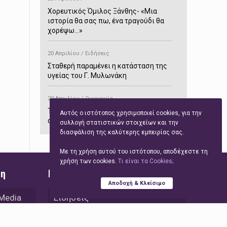
Χορευτικός Όμιλος Ξάνθης- «Mια
ιστορία θα σας πω, ένα τραγούδι θα
χορέψω…»
20 Απριλίου / Ειδήσεις
Σταθερή παραμένει η κατάσταση της
υγείας του Γ. Μυλωνάκη
20 Απριλίου / Οικονομία
ΤτΕ: Αυξημένα κατά 70,7% τα έσοδα
Αυτός ο ιστότοπος χρησιμοποιεί cookies, για την
από τον τουρισμό στο δίμηνο
συλλογή στατιστικών στοιχείων και την
Ιανουαρίου-Φεβρουαρίου
διασφάλιση της καλύτερης εμπειρίας σας.
Με τη χρήση αυτού του ιστότοπου, αποδέχεστε τη
20 Απριλίου / Αστυνομικά
χρήση των cookies.
Tι είναι τα Cookies;
Συνελήφθη στο Παρανέστι για κατοχή
ση
Γρήγορη Πλοήγηση
πιστολιού κρότου – αερίου
Αποδοχή & Κλείσιμο
 Media
Ειδήσεις
20 Απριλίου / Κόσμος
Ιαπωνία: Σεισμός 7,5 βαθμών –
Τεχνολογία
Δεύτερο τσουνάμι ύψους 80