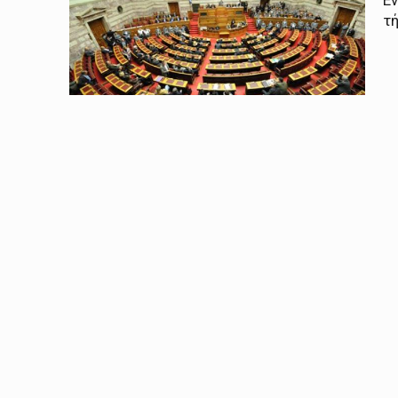
Εν
τή