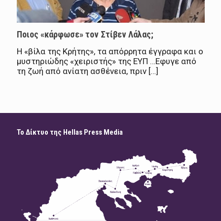
Ποιος «κάρφωσε» τον Στίβεν Λάλας;
H «βίλα της Κρήτης», τα απόρρητα έγγραφα και ο
μυστηριώδης «χειριστής» της ΕΥΠ …Εφυγε από
τη ζωή από ανίατη ασθένεια, πριν […]
Το Δίκτυο της Hellas Press Media