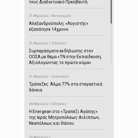
τους Διαδικτυακό Πρεσβευτή
21 Απριλίου / Αστυνομικά
Αλεξανδρούπολη: «Λογιστής»
εξαπάτησε 14χρονο
21 Απριλίου / Ειδήσεις
Συμπεράσματα εκδήλωσης στον
ΟΟΣΑ με θέμα «ΤΝ στην Εκπαίδευση,
Αξιολογώντας το πρώτο κύμα»
21 Απριλίου / Οικονομία
Τράπεζες: Άλμα 77% στα στεγαστικά
δάνεια
20 Απριλίου / Ειδήσεις
H Energean στο «Τραπέζι Αγάπης»
της Ιεράς Μητροπόλεως Φιλίππων,
Νεαπόλεως και Θάσου
20 Απριλίου /