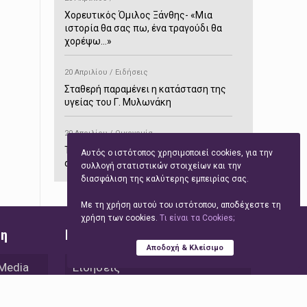
Χορευτικός Όμιλος Ξάνθης- «Mια
ιστορία θα σας πω, ένα τραγούδι θα
χορέψω…»
20 Απριλίου / Ειδήσεις
Σταθερή παραμένει η κατάσταση της
υγείας του Γ. Μυλωνάκη
20 Απριλίου / Οικονομία
ΤτΕ: Αυξημένα κατά 70,7% τα έσοδα
Αυτός ο ιστότοπος χρησιμοποιεί cookies, για την
από τον τουρισμό στο δίμηνο
συλλογή στατιστικών στοιχείων και την
Ιανουαρίου-Φεβρουαρίου
διασφάλιση της καλύτερης εμπειρίας σας.
Με τη χρήση αυτού του ιστότοπου, αποδέχεστε τη
20 Απριλίου / Αστυνομικά
χρήση των cookies.
Tι είναι τα Cookies;
Συνελήφθη στο Παρανέστι για κατοχή
ση
Γρήγορη Πλοήγηση
πιστολιού κρότου – αερίου
Αποδοχή & Κλείσιμο
 Media
Ειδήσεις
20 Απριλίου / Κόσμος
Ιαπωνία: Σεισμός 7,5 βαθμών –
Τεχνολογία
Δεύτερο τσουνάμι ύψους 80