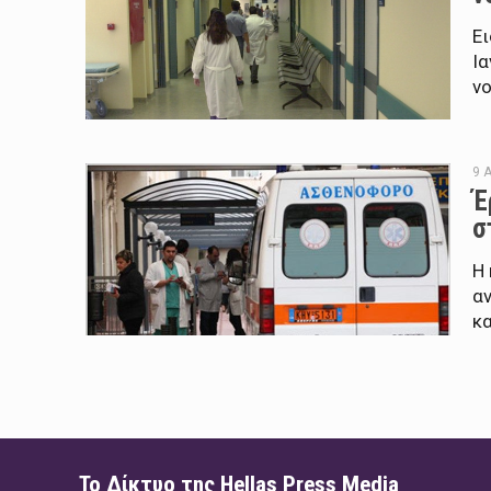
Ε
Ια
ν
9 
Έ
σ
Η
αν
κα
Το Δίκτυο της Hellas Press Media