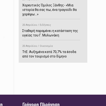
Χορευτικός Όμιλος Ξάνθης- «Mια
ιστορία θα σας πω, ένα τραγούδι θα
χορέψω…»
20 Απριλίου / Ειδήσεις
Σταθερή παραμένει η κατάσταση της
υγείας του Γ. Μυλωνάκη
ς
20 Απριλίου / Οικονομία
ΤτΕ: Αυξημένα κατά 70,7% τα έσοδα
από τον τουρισμό στο δίμηνο
Ιανουαρίου-Φεβρουαρίου
20 Απριλίου / Αστυνομικά
Συνελήφθη στο Παρανέστι για κατοχή
πιστολιού κρότου – αερίου
20 Απριλίου / Κόσμος
Ιαπωνία: Σεισμός 7,5 βαθμών –
Δεύτερο τσουνάμι ύψους 80
ση
Γρήγορη Πλοήγηση