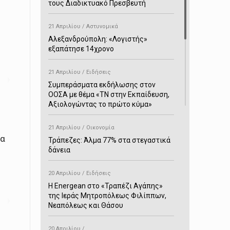
τους Διαδικτυακό Πρεσβευτή
21 Απριλίου / Αστυνομικά
Αλεξανδρούπολη: «Λογιστής»
εξαπάτησε 14χρονο
21 Απριλίου / Ειδήσεις
Συμπεράσματα εκδήλωσης στον
ΟΟΣΑ με θέμα «ΤΝ στην Εκπαίδευση,
Αξιολογώντας το πρώτο κύμα»
21 Απριλίου / Οικονομία
να
Τράπεζες: Άλμα 77% στα στεγαστικά
δάνεια
20 Απριλίου / Ειδήσεις
H Energean στο «Τραπέζι Αγάπης»
της Ιεράς Μητροπόλεως Φιλίππων,
Νεαπόλεως και Θάσου
20 Απριλίου /