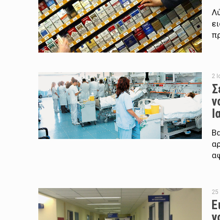
Λύ
ει
π
2 
Σ
ν
Ι
Βα
α
αφ
25
Ε
ν