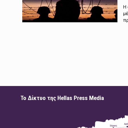
Η
μ
π
Το Δίκτυο της Hellas Press Media