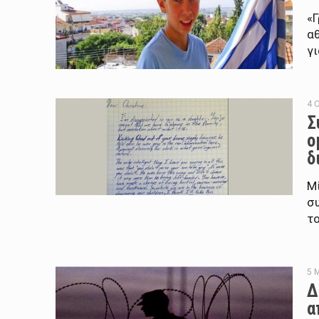
«Γ
αθ
γι
4 
Σ
ο
δ
Μ
συ
το
5 
Δ
α