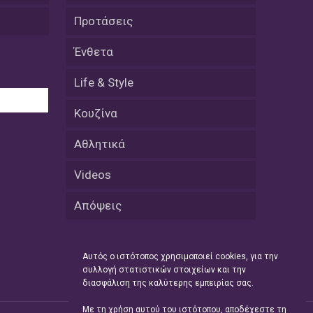
εκατοστών
Προτάσεις
20 Απριλίου / Ειδήσεις
Ένθετα
Παρουσίαση του Κοινού
Προγράμματος Μεταπτυχιακών
Σπουδών «Evolutionary Medicine» από
Life & Style
το Δημοκρίτειο Πανεπιστήμιο
Θράκης
Κουζίνα
20 Απριλίου / Οικονομία
Αθλητικά
Μείωση 4,6% σημείωσε ο γενικός
δείκτης κύκλου εργασιών στη
Videos
βιομηχανία τον Φεβρουάριο εφέτος
ανακοίνωσε η ΕΛΣΤΑΤ
Απόψεις
20 Απριλίου / Ειδήσεις
Λειβαδίτης Ξάνθης: Πώς η πατάτα
Αυτός ο ιστότοπος χρησιμοποιεί cookies, για την
«εκμεταλλεύτηκε» την κληρονομιά
συλλογή στατιστικών στοιχείων και την
των Παγετώνων
διασφάλιση της καλύτερης εμπειρίας σας.
20 Απριλίου /
Με τη χρήση αυτού του ιστότοπου, αποδέχεστε τη