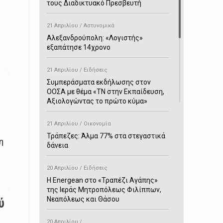
τους Διαδικτυακό Πρεσβευτή
21 Απριλίου / Αστυνομικά
Αλεξανδρούπολη: «Λογιστής»
εξαπάτησε 14χρονο
21 Απριλίου / Ειδήσεις
Συμπεράσματα εκδήλωσης στον
ΟΟΣΑ με θέμα «ΤΝ στην Εκπαίδευση,
Αξιολογώντας το πρώτο κύμα»
21 Απριλίου / Οικονομία
Τράπεζες: Άλμα 77% στα στεγαστικά
η
δάνεια
20 Απριλίου / Ειδήσεις
H Energean στο «Τραπέζι Αγάπης»
της Ιεράς Μητροπόλεως Φιλίππων,
Νεαπόλεως και Θάσου
ύ
20 Απριλίου /