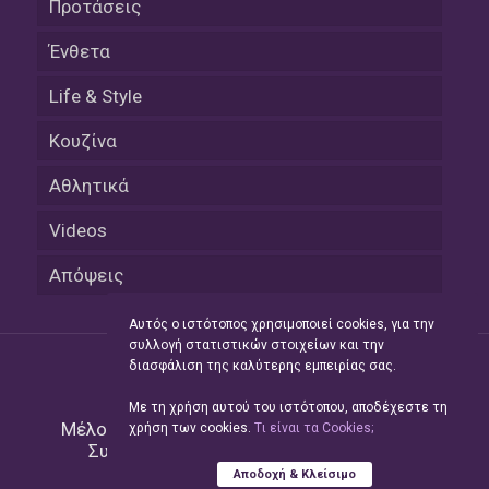
Προτάσεις
Ένθετα
Life & Style
Κουζίνα
Αθλητικά
Videos
Απόψεις
Αυτός ο ιστότοπος χρησιμοποιεί cookies, για την
συλλογή στατιστικών στοιχείων και την
διασφάλιση της καλύτερης εμπειρίας σας.
Με τη χρήση αυτού του ιστότοπου, αποδέχεστε τη
Μέλος του Δικτύου της
Hellas Press Media
|
χρήση των cookies.
Tι είναι τα Cookies;
Συντήρηση και Ανάπτυξη
Green Apple
Αποδοχή & Κλείσιμο