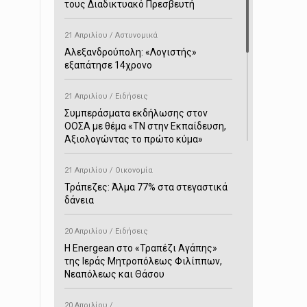
τους Διαδικτυακό Πρεσβευτή
21 Απριλίου / Αστυνομικά
Αλεξανδρούπολη: «Λογιστής»
εξαπάτησε 14χρονο
21 Απριλίου / Ειδήσεις
Συμπεράσματα εκδήλωσης στον
ΟΟΣΑ με θέμα «ΤΝ στην Εκπαίδευση,
Αξιολογώντας το πρώτο κύμα»
21 Απριλίου / Οικονομία
Τράπεζες: Άλμα 77% στα στεγαστικά
δάνεια
20 Απριλίου / Ειδήσεις
H Energean στο «Τραπέζι Αγάπης»
της Ιεράς Μητροπόλεως Φιλίππων,
Νεαπόλεως και Θάσου
20 Απριλίου /