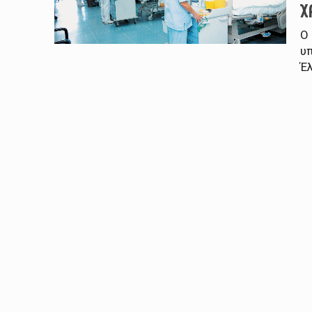
χ
Ο
υ
Έλ