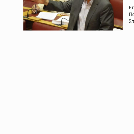
Ε
Π
Στ