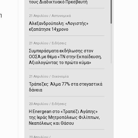
τους Διαδικτυακό Πρεσβευτή
η
21 Απριλίου / Αστυνομικά
Αλεξανδρούπολη: «Λογιστής»
εξαπάτησε 14χρονο
21 Απριλίου / Ειδήσεις
Συμπεράσματα εκδήλωσης στον
ΟΟΣΑ με θέμα «ΤΝ στην Εκπαίδευση,
Αξιολογώντας το πρώτο κύμα»
21 Απριλίου / Οικονομία
Τράπεζες: Άλμα 77% στα στεγαστικά
δάνεια
20 Απριλίου / Ειδήσεις
H Energean στο «Τραπέζι Αγάπης»
της Ιεράς Μητροπόλεως Φιλίππων,
Νεαπόλεως και Θάσου
20 Απριλίου /