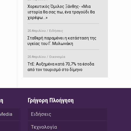
Χορευτικός Όμιλος Ξάνθης- «Mια
ιστορία θα σας πω, ένα τραγούδι θα
χορέψω…»
20 Απριλίου / Ειδήσεις
Σταθερή παραμένει η κατάσταση της
υγείας του Γ. Μυλωνάκη
20 Απριλίου / Οικονομία
ΤτΕ: Αυξημένα κατά 70,7% τα έσοδα
από τον τουρισμό στο δίμηνο
Ιανουαρίου-Φεβρουαρίου
20 Απριλίου / Αστυνομικά
Συνελήφθη στο Παρανέστι για κατοχή
ση
Γρήγορη Πλοήγηση
πιστολιού κρότου – αερίου
 Media
Ειδήσεις
20 Απριλίου / Κόσμος
Ιαπωνία: Σεισμός 7,5 βαθμών –
Τεχνολογία
Δεύτερο τσουνάμι ύψους 80