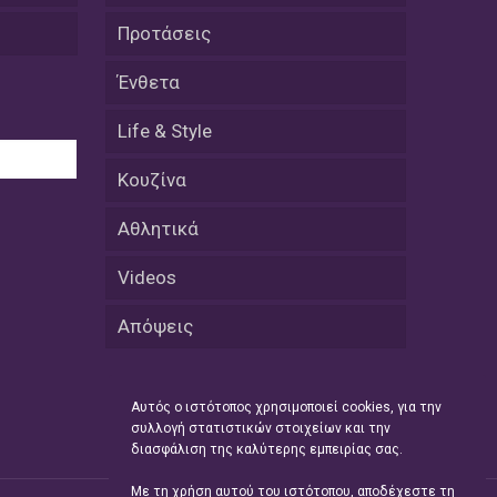
εκατοστών
Προτάσεις
20 Απριλίου / Ειδήσεις
Ένθετα
Παρουσίαση του Κοινού
Προγράμματος Μεταπτυχιακών
Σπουδών «Evolutionary Medicine» από
Life & Style
το Δημοκρίτειο Πανεπιστήμιο
Θράκης
Κουζίνα
20 Απριλίου / Οικονομία
Αθλητικά
Μείωση 4,6% σημείωσε ο γενικός
δείκτης κύκλου εργασιών στη
Videos
βιομηχανία τον Φεβρουάριο εφέτος
ανακοίνωσε η ΕΛΣΤΑΤ
Απόψεις
20 Απριλίου / Ειδήσεις
Λειβαδίτης Ξάνθης: Πώς η πατάτα
Αυτός ο ιστότοπος χρησιμοποιεί cookies, για την
«εκμεταλλεύτηκε» την κληρονομιά
συλλογή στατιστικών στοιχείων και την
των Παγετώνων
διασφάλιση της καλύτερης εμπειρίας σας.
20 Απριλίου /
Με τη χρήση αυτού του ιστότοπου, αποδέχεστε τη