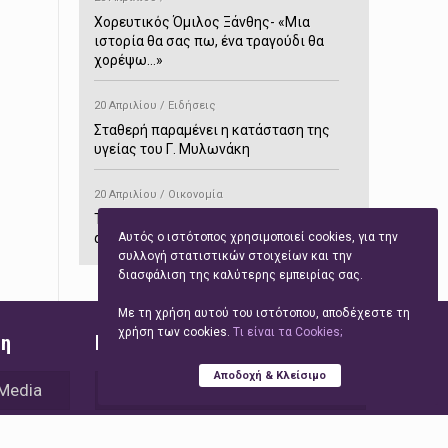
Χορευτικός Όμιλος Ξάνθης- «Mια
ιστορία θα σας πω, ένα τραγούδι θα
χορέψω…»
20 Απριλίου / Ειδήσεις
Σταθερή παραμένει η κατάσταση της
υγείας του Γ. Μυλωνάκη
20 Απριλίου / Οικονομία
ΤτΕ: Αυξημένα κατά 70,7% τα έσοδα
Αυτός ο ιστότοπος χρησιμοποιεί cookies, για την
από τον τουρισμό στο δίμηνο
συλλογή στατιστικών στοιχείων και την
Ιανουαρίου-Φεβρουαρίου
διασφάλιση της καλύτερης εμπειρίας σας.
20 Απριλίου / Αστυνομικά
Με τη χρήση αυτού του ιστότοπου, αποδέχεστε τη
Συνελήφθη στο Παρανέστι για κατοχή
χρήση των cookies.
Tι είναι τα Cookies;
ση
Γρήγορη Πλοήγηση
πιστολιού κρότου – αερίου
Αποδοχή & Κλείσιμο
 Media
Ειδήσεις
20 Απριλίου / Κόσμος
Ιαπωνία: Σεισμός 7,5 βαθμών –
Τεχνολογία
Δεύτερο τσουνάμι ύψους 80