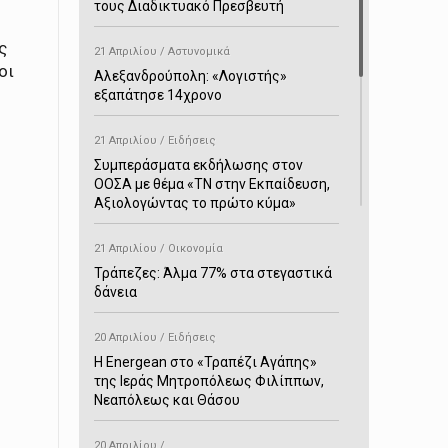
τους Διαδικτυακό Πρεσβευτή
ς
21 Απριλίου / Αστυνομικά
οι
Αλεξανδρούπολη: «Λογιστής»
εξαπάτησε 14χρονο
21 Απριλίου / Ειδήσεις
Συμπεράσματα εκδήλωσης στον
ΟΟΣΑ με θέμα «ΤΝ στην Εκπαίδευση,
Αξιολογώντας το πρώτο κύμα»
21 Απριλίου / Οικονομία
Τράπεζες: Άλμα 77% στα στεγαστικά
δάνεια
20 Απριλίου / Ειδήσεις
H Energean στο «Τραπέζι Αγάπης»
της Ιεράς Μητροπόλεως Φιλίππων,
Νεαπόλεως και Θάσου
20 Απριλίου /