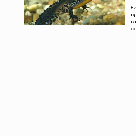
Εκ
π
στ
επ