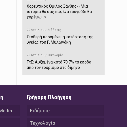
Χορευτικός Όμιλος Ξάνθης- «Mια
ιστορία θα σας πω, ένα τραγούδι θα
χορέψω…»
20 Απριλίου / Ειδήσεις
Σταθερή παραμένει η κατάσταση της
υγείας του Γ. Μυλωνάκη
20 Απριλίου / Οικονομία
ΤτΕ: Αυξημένα κατά 70,7% τα έσοδα
από τον τουρισμό στο δίμηνο
Ιανουαρίου-Φεβρουαρίου
20 Απριλίου / Αστυνομικά
Συνελήφθη στο Παρανέστι για κατοχή
ση
Γρήγορη Πλοήγηση
πιστολιού κρότου – αερίου
 Media
Ειδήσεις
20 Απριλίου / Κόσμος
Ιαπωνία: Σεισμός 7,5 βαθμών –
Τεχνολογία
Δεύτερο τσουνάμι ύψους 80