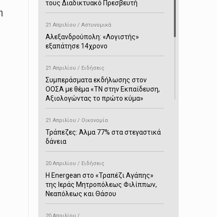
τους Διαδικτυακό Πρεσβευτή
η
21 Απριλίου / Αστυνομικά
Αλεξανδρούπολη: «Λογιστής»
εξαπάτησε 14χρονο
21 Απριλίου / Ειδήσεις
Συμπεράσματα εκδήλωσης στον
ΟΟΣΑ με θέμα «ΤΝ στην Εκπαίδευση,
Αξιολογώντας το πρώτο κύμα»
21 Απριλίου / Οικονομία
Τράπεζες: Άλμα 77% στα στεγαστικά
δάνεια
20 Απριλίου / Ειδήσεις
H Energean στο «Τραπέζι Αγάπης»
της Ιεράς Μητροπόλεως Φιλίππων,
Νεαπόλεως και Θάσου
20 Απριλίου /