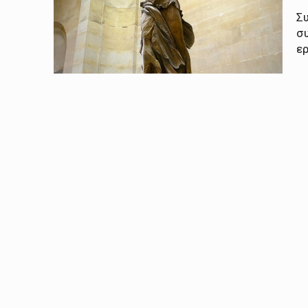
Συ
σ
ε