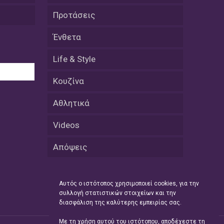
εκατοστών
Προτάσεις
20 Απριλίου / Ειδήσεις
Ένθετα
Παρουσίαση του Κοινού
Προγράμματος Μεταπτυχιακών
Σπουδών «Evolutionary Medicine» από
Life & Style
το Δημοκρίτειο Πανεπιστήμιο
Θράκης
Κουζίνα
20 Απριλίου / Οικονομία
Αθλητικά
Μείωση 4,6% σημείωσε ο γενικός
δείκτης κύκλου εργασιών στη
Videos
βιομηχανία τον Φεβρουάριο εφέτος
ανακοίνωσε η ΕΛΣΤΑΤ
Απόψεις
20 Απριλίου / Ειδήσεις
Λειβαδίτης Ξάνθης: Πώς η πατάτα
Αυτός ο ιστότοπος χρησιμοποιεί cookies, για την
«εκμεταλλεύτηκε» την κληρονομιά
συλλογή στατιστικών στοιχείων και την
των Παγετώνων
διασφάλιση της καλύτερης εμπειρίας σας.
20 Απριλίου /
Με τη χρήση αυτού του ιστότοπου, αποδέχεστε τη