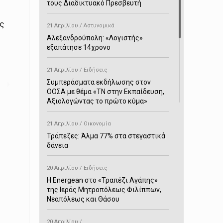
τους Διαδικτυακό Πρεσβευτή
ς
21 Απριλίου / Αστυνομικά
α
Αλεξανδρούπολη: «Λογιστής»
εξαπάτησε 14χρονο
21 Απριλίου / Ειδήσεις
Συμπεράσματα εκδήλωσης στον
ΟΟΣΑ με θέμα «ΤΝ στην Εκπαίδευση,
ι
Αξιολογώντας το πρώτο κύμα»
21 Απριλίου / Οικονομία
Τράπεζες: Άλμα 77% στα στεγαστικά
δάνεια
20 Απριλίου / Ειδήσεις
H Energean στο «Τραπέζι Αγάπης»
της Ιεράς Μητροπόλεως Φιλίππων,
Νεαπόλεως και Θάσου
20 Απριλίου /