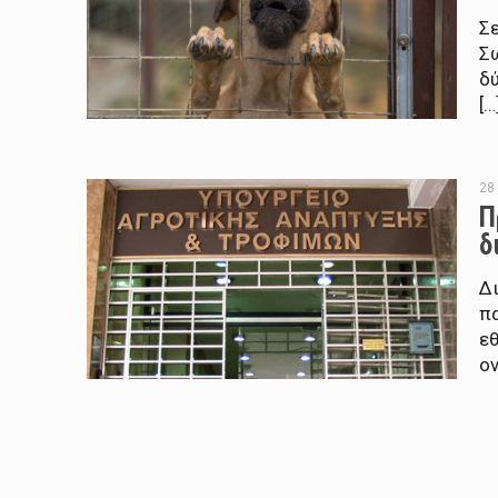
Σ
Σ
δύ
[…
28
Π
δ
Δ
π
ε
ο