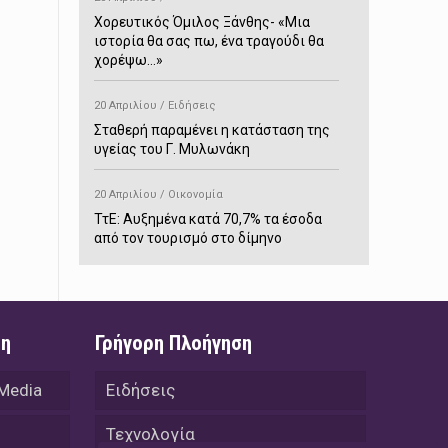
Χορευτικός Όμιλος Ξάνθης- «Mια
ιστορία θα σας πω, ένα τραγούδι θα
χορέψω…»
20 Απριλίου / Ειδήσεις
Σταθερή παραμένει η κατάσταση της
υγείας του Γ. Μυλωνάκη
20 Απριλίου / Οικονομία
ΤτΕ: Αυξημένα κατά 70,7% τα έσοδα
από τον τουρισμό στο δίμηνο
Ιανουαρίου-Φεβρουαρίου
20 Απριλίου / Αστυνομικά
Συνελήφθη στο Παρανέστι για κατοχή
ση
Γρήγορη Πλοήγηση
πιστολιού κρότου – αερίου
 Media
Ειδήσεις
20 Απριλίου / Κόσμος
Ιαπωνία: Σεισμός 7,5 βαθμών –
Τεχνολογία
Δεύτερο τσουνάμι ύψους 80