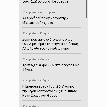
τους Διαδικτυακό Πρεσβευτή
21 Απριλίου / Αστυνομικά
Αλεξανδρούπολη: «Λογιστής»
εξαπάτησε 14χρονο
21 Απριλίου / Ειδήσεις
Συμπεράσματα εκδήλωσης στον
ΟΟΣΑ με θέμα «ΤΝ στην Εκπαίδευση,
Αξιολογώντας το πρώτο κύμα»
21 Απριλίου / Οικονομία
Τράπεζες: Άλμα 77% στα στεγαστικά
δάνεια
20 Απριλίου / Ειδήσεις
H Energean στο «Τραπέζι Αγάπης»
της Ιεράς Μητροπόλεως Φιλίππων,
Νεαπόλεως και Θάσου
20 Απριλίου /