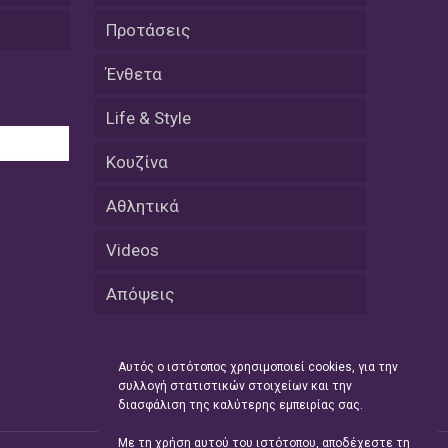
εκατοστών
Προτάσεις
20 Απριλίου / Ειδήσεις
Ένθετα
Παρουσίαση του Κοινού
Προγράμματος Μεταπτυχιακών
Σπουδών «Evolutionary Medicine» από
Life & Style
το Δημοκρίτειο Πανεπιστήμιο
Θράκης
Κουζίνα
20 Απριλίου / Οικονομία
Αθλητικά
Μείωση 4,6% σημείωσε ο γενικός
δείκτης κύκλου εργασιών στη
Videos
βιομηχανία τον Φεβρουάριο εφέτος
ανακοίνωσε η ΕΛΣΤΑΤ
Απόψεις
20 Απριλίου / Ειδήσεις
Λειβαδίτης Ξάνθης: Πώς η πατάτα
Αυτός ο ιστότοπος χρησιμοποιεί cookies, για την
«εκμεταλλεύτηκε» την κληρονομιά
συλλογή στατιστικών στοιχείων και την
των Παγετώνων
διασφάλιση της καλύτερης εμπειρίας σας.
20 Απριλίου /
Με τη χρήση αυτού του ιστότοπου, αποδέχεστε τη