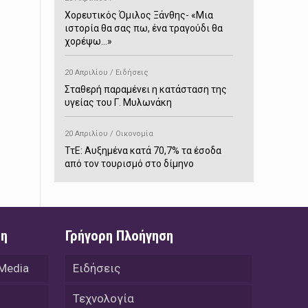
Χορευτικός Όμιλος Ξάνθης- «Mια
ιστορία θα σας πω, ένα τραγούδι θα
χορέψω…»
20 Απριλίου / Ειδήσεις
Σταθερή παραμένει η κατάσταση της
υγείας του Γ. Μυλωνάκη
20 Απριλίου / Οικονομία
ΤτΕ: Αυξημένα κατά 70,7% τα έσοδα
από τον τουρισμό στο δίμηνο
Ιανουαρίου-Φεβρουαρίου
20 Απριλίου / Αστυνομικά
Συνελήφθη στο Παρανέστι για κατοχή
ση
Γρήγορη Πλοήγηση
πιστολιού κρότου – αερίου
 Media
Ειδήσεις
20 Απριλίου / Κόσμος
Ιαπωνία: Σεισμός 7,5 βαθμών –
Τεχνολογία
Δεύτερο τσουνάμι ύψους 80