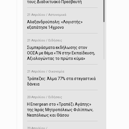
τους Διαδικτυακό Πρεσβευτή
21 Απριλίου / Αστυνομικά
Αλεξανδρούπολη: «Λογιστής»
εξαπάτησε 14χρονο
21 Απριλίου / Ειδήσεις
Συμπεράσματα εκδήλωσης στον
ΟΟΣΑ με θέμα «ΤΝ στην Εκπαίδευση,
Αξιολογώντας το πρώτο κύμα»
21 Απριλίου / Οικονομία
Τράπεζες: Άλμα 77% στα στεγαστικά
δάνεια
20 Απριλίου / Ειδήσεις
H Energean στο «Τραπέζι Αγάπης»
της Ιεράς Μητροπόλεως Φιλίππων,
Νεαπόλεως και Θάσου
20 Απριλίου /