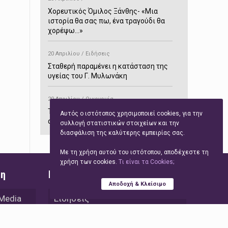
Χορευτικός Όμιλος Ξάνθης- «Mια
ιστορία θα σας πω, ένα τραγούδι θα
χορέψω…»
20 Απριλίου / Ειδήσεις
Σταθερή παραμένει η κατάσταση της
υγείας του Γ. Μυλωνάκη
20 Απριλίου / Οικονομία
ΤτΕ: Αυξημένα κατά 70,7% τα έσοδα
Αυτός ο ιστότοπος χρησιμοποιεί cookies, για την
από τον τουρισμό στο δίμηνο
συλλογή στατιστικών στοιχείων και την
Ιανουαρίου-Φεβρουαρίου
διασφάλιση της καλύτερης εμπειρίας σας.
Με τη χρήση αυτού του ιστότοπου, αποδέχεστε τη
20 Απριλίου / Αστυνομικά
χρήση των cookies.
Tι είναι τα Cookies;
Συνελήφθη στο Παρανέστι για κατοχή
ση
Γρήγορη Πλοήγηση
πιστολιού κρότου – αερίου
Αποδοχή & Κλείσιμο
 Media
Ειδήσεις
20 Απριλίου / Κόσμος
Ιαπωνία: Σεισμός 7,5 βαθμών –
Τεχνολογία
Δεύτερο τσουνάμι ύψους 80