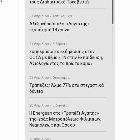
ι
τους Διαδικτυακό Πρεσβευτή
ς
21 Απριλίου / Αστυνομικά
Αλεξανδρούπολη: «Λογιστής»
εξαπάτησε 14χρονο
21 Απριλίου / Ειδήσεις
Συμπεράσματα εκδήλωσης στον
ΟΟΣΑ με θέμα «ΤΝ στην Εκπαίδευση,
Αξιολογώντας το πρώτο κύμα»
21 Απριλίου / Οικονομία
Τράπεζες: Άλμα 77% στα στεγαστικά
δάνεια
20 Απριλίου / Ειδήσεις
H Energean στο «Τραπέζι Αγάπης»
της Ιεράς Μητροπόλεως Φιλίππων,
Νεαπόλεως και Θάσου
20 Απριλίου /