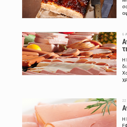
Μ
σ
αφ
6 
Α
τ
Η
δ
Χ
χρ
22
Α
Η
Ε