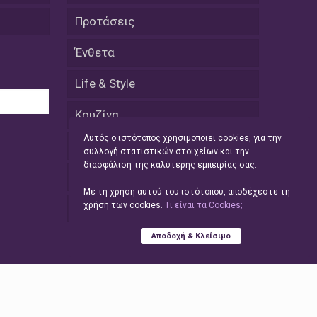
εκατοστών
Προτάσεις
20 Απριλίου / Ειδήσεις
Ένθετα
Παρουσίαση του Κοινού
Προγράμματος Μεταπτυχιακών
Σπουδών «Evolutionary Medicine» από
Life & Style
το Δημοκρίτειο Πανεπιστήμιο
Θράκης
Κουζίνα
Αυτός ο ιστότοπος χρησιμοποιεί cookies, για την
20 Απριλίου / Οικονομία
Αθλητικά
συλλογή στατιστικών στοιχείων και την
Μείωση 4,6% σημείωσε ο γενικός
διασφάλιση της καλύτερης εμπειρίας σας.
δείκτης κύκλου εργασιών στη
Videos
βιομηχανία τον Φεβρουάριο εφέτος
Με τη χρήση αυτού του ιστότοπου, αποδέχεστε τη
ανακοίνωσε η ΕΛΣΤΑΤ
χρήση των cookies.
Tι είναι τα Cookies;
Απόψεις
20 Απριλίου / Ειδήσεις
Αποδοχή & Κλείσιμο
Λειβαδίτης Ξάνθης: Πώς η πατάτα
«εκμεταλλεύτηκε» την κληρονομιά
των Παγετώνων
20 Απριλίου /