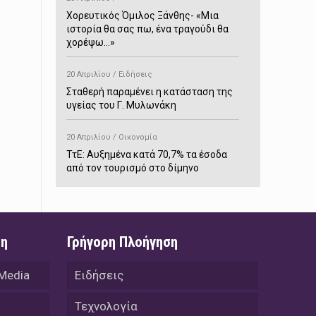
Χορευτικός Όμιλος Ξάνθης- «Mια
ιστορία θα σας πω, ένα τραγούδι θα
χορέψω…»
20 Απριλίου / Ειδήσεις
Σταθερή παραμένει η κατάσταση της
υγείας του Γ. Μυλωνάκη
20 Απριλίου / Οικονομία
ΤτΕ: Αυξημένα κατά 70,7% τα έσοδα
από τον τουρισμό στο δίμηνο
Ιανουαρίου-Φεβρουαρίου
20 Απριλίου / Αστυνομικά
Συνελήφθη στο Παρανέστι για κατοχή
ση
Γρήγορη Πλοήγηση
πιστολιού κρότου – αερίου
 Media
Ειδήσεις
20 Απριλίου / Κόσμος
Ιαπωνία: Σεισμός 7,5 βαθμών –
Τεχνολογία
Δεύτερο τσουνάμι ύψους 80