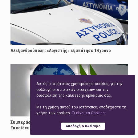
Αλεξανδρούπολη: «Λογιστής» εξαπάτησε 14χρονο
Αυτός ο ιστότοπος χρησιμοποιεί cookies, για την
συλλογή στατιστικών στοιχείων και την
διασφάλιση της καλύτερης εμπειρίας σας.
Με τη χρήση αυτού του ιστότοπου, αποδέχεστε τη
χρήση των cookies.
Tι είναι τα Cookies;
Συμπεράσματα εκδήλωσης στον ΟΟΣΑ με θέμα «ΤΝ στην
Αποδοχή & Κλείσιμο
Εκπαίδευση, Αξιολογώντας το πρώτο κύμα»