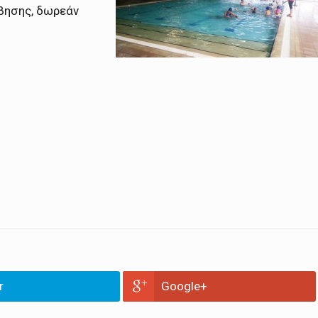
βησης, δωρεάν
r
Google+