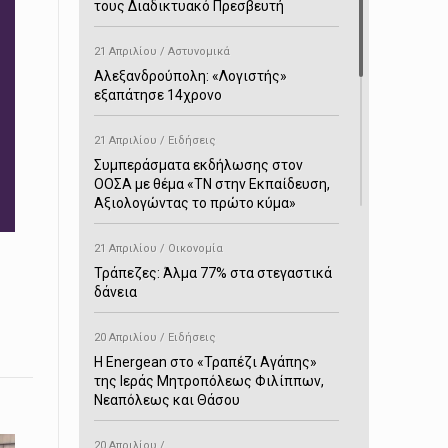
τους Διαδικτυακό Πρεσβευτή
21 Απριλίου / Αστυνομικά
Αλεξανδρούπολη: «Λογιστής»
εξαπάτησε 14χρονο
21 Απριλίου / Ειδήσεις
Συμπεράσματα εκδήλωσης στον
ΟΟΣΑ με θέμα «ΤΝ στην Εκπαίδευση,
Αξιολογώντας το πρώτο κύμα»
21 Απριλίου / Οικονομία
Τράπεζες: Άλμα 77% στα στεγαστικά
δάνεια
20 Απριλίου / Ειδήσεις
H Energean στο «Τραπέζι Αγάπης»
της Ιεράς Μητροπόλεως Φιλίππων,
Νεαπόλεως και Θάσου
20 Απριλίου /