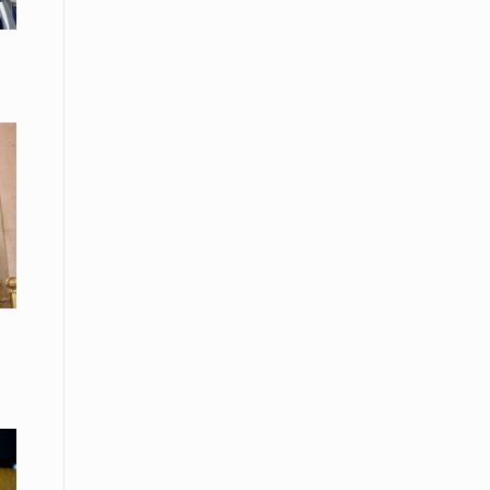
08 Απριλίου / Κοινωνία
Energean: Και φέτος στο πλευρό της
Ενορίας του Αγίου Γρηγορίου του
Θεολόγου στη Νέα Καρβάλη
08 Απριλίου /
Με επιτυχία ολοκληρώθηκε το
Thrace Negotiations Tournament
2026
08 Απριλίου /
Άστατος ο καιρός τις ημέρες του
Πάσχα
08 Απριλίου / Οικονομία
Κάτω από τα 100 δολάρια το
πετρέλαιο – Πτώση 20% στην τιμή
του ευρωπαϊκού αερίου
08 Απριλίου / Κοινωνία