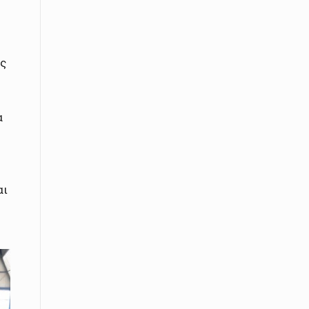
εκατοστών
20 Απριλίου / Ειδήσεις
Παρουσίαση του Κοινού
ος
Προγράμματος Μεταπτυχιακών
Σπουδών «Evolutionary Medicine» από
το Δημοκρίτειο Πανεπιστήμιο
Θράκης
α
20 Απριλίου / Οικονομία
Μείωση 4,6% σημείωσε ο γενικός
δείκτης κύκλου εργασιών στη
βιομηχανία τον Φεβρουάριο εφέτος
αι
ανακοίνωσε η ΕΛΣΤΑΤ
20 Απριλίου / Ειδήσεις
Λειβαδίτης Ξάνθης: Πώς η πατάτα
«εκμεταλλεύτηκε» την κληρονομιά
των Παγετώνων
20 Απριλίου /