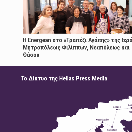
H Energean στο «Τραπέζι Αγάπης» της Ιερ
Μητροπόλεως Φιλίππων, Νεαπόλεως και
Θάσου
Το Δίκτυο της Hellas Press Media