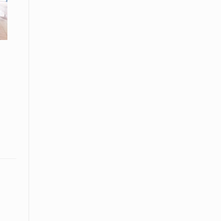
Το Μουσικό Σχολείο Ξάνθης σας
προσκαλεί στο σεμινάριο Χρήστου
Καλκάνη, «Get into the Music»
15 Απριλίου /
Υπογράφεται σήμερα η σύμβαση για
ερευνητική γεώτρηση στο Ιόνιο
15 Απριλίου /
Φυλάκιση 2,5 ετών σε δημοσιογράφο
στην Τουρκία για «διασπορά
παραπλανητικών πληροφοριών»
15 Απριλίου / Ειδήσεις
Νεφώσεις παροδικά αυξημένες σε
όλη τη χώρα – Αφρικανική σκόνη στα
κεντρικά και τα νότια
15 Απριλίου / Ελλάδα
Κλιμακώνουν τις κινητοποιήσεις
τους οι κτηνοτρόφοι της Λέσβου