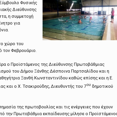
 Σύμβουλο Φυσικής
ειακής Διεύθυνσης
τα, η συμμετοχή
ίνητρο για
όνια.
το χώρο του
ό τον Φεβρουάριο.
τέρα ο Προϊστάμενος της Διεύθυνσης Πρωτοβάθμιας
ισμού του Δήμου Ξάνθης Δέσποινα Παρτσαλίδου και η
θηγήτρια Ξανθή Κωνσταντινίδου καθώς επίσης και η Ε.
ου
ς και ο Χ. Τσακιρούδης, Διευθυντής του 7
δημοτικού
 σημασία της πρωτοβουλίας και τις ενέργειες που έχουν
από την Πρωτοβάθμια εκπαίδευσης μίλησε ο Προϊστάμενο