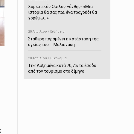
Χορευτικός Όμιλος Ξάνθης- «Mια
ιστορία θα σας πω, ένα τραγούδι θα
χορέψω…»
20 Απριλίου / Ειδήσεις
Σταθερή παραμένει η κατάσταση της
υγείας του Γ. Μυλωνάκη
20 Απριλίου / Οικονομία
ΤτΕ: Αυξημένα κατά 70,7% τα έσοδα
από τον τουρισμό στο δίμηνο
Ιανουαρίου-Φεβρουαρίου
20 Απριλίου / Αστυνομικά
Συνελήφθη στο Παρανέστι για κατοχή
πιστολιού κρότου – αερίου
20 Απριλίου / Κόσμος
Ιαπωνία: Σεισμός 7,5 βαθμών –
ς
Δεύτερο τσουνάμι ύψους 80