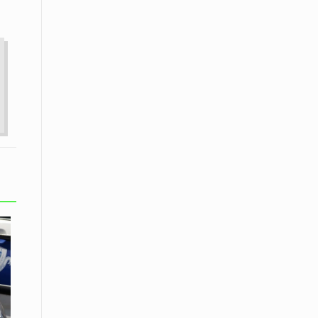
08 Απριλίου / Κοινωνία
Παγκόσμια Ημέρα Ρομά -Ένα σχολείο
που δίνει φωνή, ευκαιρίες και ελπίδα
08 Απριλίου / Υγεία
Τρίκαλα: Ολιστικό πρόγραμμα
άσκησης για άτομα με νόσο
Πάρκινσον στο Πανεπιστήμιο
Θεσσαλίας
08 Απριλίου / Οικονομία
Εκτός έδρας συνεδριάσεις Δ.Σ.: το
Επιμελητήριο Ξάνθης ενισχύει την
επαφή με τους επαγγελματίες
08 Απριλίου / Άλλα Σπορ
Η Ξάνθη στον παλμό του ευρωπαϊκού
μπάσκετ U16 με το 2ο Διεθνές
Τουρνουά «Φ. Αμοιρίδης»