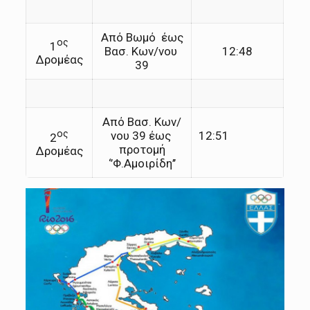
Από Βωμό έως
ος
1
Βασ. Κων/νου
12:48
Δρομέας
39
Από Βασ. Κων/
ος
νου 39 έως
12:51
2
προτομή
Δρομέας
‘’Φ.Αμοιρίδη’’