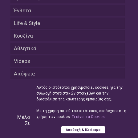
Ένθετα
Life & Style
Κουζίνα
Αθλητικά
Videos
Απόψεις
Αυτός ο ιστότοπος χρησιμοποιεί cookies, για την
συλλογή στατιστικών στοιχείων και την
διασφάλιση της καλύτερης εμπειρίας σας.
Με τη χρήση αυτού του ιστότοπου, αποδέχεστε τη
Μέλος του Δικτύου της
Hellas Press Media
|
χρήση των cookies.
Tι είναι τα Cookies;
Συντήρηση και Ανάπτυξη
Green Apple
Αποδοχή & Κλείσιμο