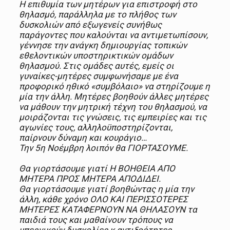
Η επιθυμία των μητέρων για επιστροφή στο
θηλασμό, παράλληλα με το πλήθος των
δυσκολιών από εξωγενείς συνήθως
παράγοντες που καλούνται να αντιμετωπίσουν,
γέννησε την ανάγκη δημιουργίας τοπικών
εθελοντικών υποστηρικτικών ομάδων
θηλασμού. Στις ομάδες αυτές, εμείς οι
γυναίκες-μητέρες συμφωνήσαμε με ένα
προφορικό ηθικό «συμβόλαιο» να στηρίζουμε η
μία την άλλη. Μητέρες βοηθούν άλλες μητέρες
να μάθουν την μητρική τέχνη του θηλασμού, να
μοιράζονται τις γνώσεις, τις εμπειρίες και τις
αγωνίες τους, αλληλοϋποστηρίζονται,
παίρνουν δύναμη και κουράγιο…
Την 5η Νοέμβρη λοιπόν θα ΓΙΟΡΤΑΣΟΥΜΕ.
Θα γιορτάσουμε γιατί Η ΒΟΗΘΕΙΑ ΑΠΟ
ΜΗΤΕΡΑ ΠΡΟΣ ΜΗΤΕΡΑ ΑΠΟΔΙΔΕΙ.
Θα γιορτάσουμε γιατί βοηθώντας η μία την
άλλη, κάθε χρόνο ΟΛΟ ΚΑΙ ΠΕΡΙΣΣΟΤΕΡΕΣ
ΜΗΤΕΡΕΣ ΚΑΤΑΦΕΡΝΟΥΝ ΝΑ ΘΗΛΑΣΟΥΝ τα
παιδιά τους και μαθαίνουν τρόπους να