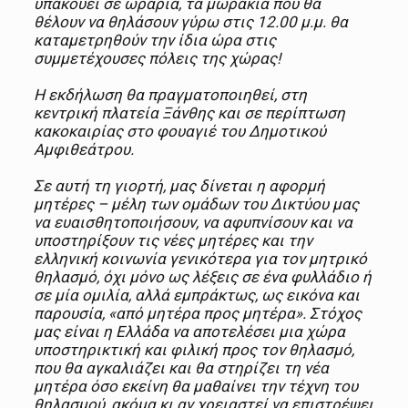
υπακούει σε ωράρια, τα μωράκια που θα
θέλουν να θηλάσουν γύρω στις 12.00 μ.μ. θα
καταμετρηθούν την ίδια ώρα στις
συμμετέχουσες πόλεις της χώρας!
Η εκδήλωση θα πραγματοποιηθεί, στη
κεντρική πλατεία Ξάνθης και σε περίπτωση
κακοκαιρίας στο φουαγιέ του Δημοτικού
Αμφιθεάτρου.
Σε αυτή τη γιορτή, μας δίνεται η αφορμή
μητέρες – μέλη των ομάδων του Δικτύου μας
να ευαισθητοποιήσουν, να αφυπνίσουν και να
υποστηρίξουν τις νέες μητέρες και την
ελληνική κοινωνία γενικότερα για τον μητρικό
θηλασμό, όχι μόνο ως λέξεις σε ένα φυλλάδιο ή
σε μία ομιλία, αλλά εμπράκτως, ως εικόνα και
παρουσία, «από μητέρα προς μητέρα». Στόχος
μας είναι η Ελλάδα να αποτελέσει μια χώρα
υποστηρικτική και φιλική προς τον θηλασμό,
που θα αγκαλιάζει και θα στηρίζει τη νέα
μητέρα όσο εκείνη θα μαθαίνει την τέχνη του
θηλασμού, ακόμα κι αν χρειαστεί να επιστρέψει