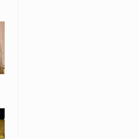
Το Μουσικό Σχολείο Ξάνθης σας
προσκαλεί στο σεμινάριο Χρήστου
Καλκάνη, «Get into the Music»
15 Απριλίου /
Υπογράφεται σήμερα η σύμβαση για
ερευνητική γεώτρηση στο Ιόνιο
15 Απριλίου /
Φυλάκιση 2,5 ετών σε δημοσιογράφο
στην Τουρκία για «διασπορά
παραπλανητικών πληροφοριών»
15 Απριλίου / Ειδήσεις
Νεφώσεις παροδικά αυξημένες σε
όλη τη χώρα – Αφρικανική σκόνη στα
κεντρικά και τα νότια
15 Απριλίου / Ελλάδα
Κλιμακώνουν τις κινητοποιήσεις
τους οι κτηνοτρόφοι της Λέσβου