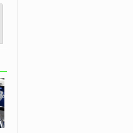
εκατοστών
20 Απριλίου / Ειδήσεις
Παρουσίαση του Κοινού
Προγράμματος Μεταπτυχιακών
Σπουδών «Evolutionary Medicine» από
το Δημοκρίτειο Πανεπιστήμιο
Θράκης
20 Απριλίου / Οικονομία
Μείωση 4,6% σημείωσε ο γενικός
δείκτης κύκλου εργασιών στη
βιομηχανία τον Φεβρουάριο εφέτος
ανακοίνωσε η ΕΛΣΤΑΤ
20 Απριλίου / Ειδήσεις
Λειβαδίτης Ξάνθης: Πώς η πατάτα
«εκμεταλλεύτηκε» την κληρονομιά
των Παγετώνων
20 Απριλίου /