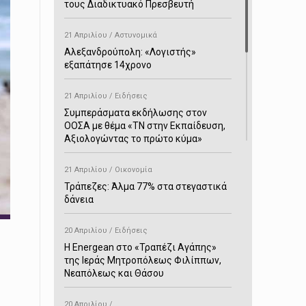
τους Διαδικτυακό Πρεσβευτή
21 Απριλίου / Αστυνομικά
Αλεξανδρούπολη: «Λογιστής»
εξαπάτησε 14χρονο
21 Απριλίου / Ειδήσεις
Συμπεράσματα εκδήλωσης στον
ΟΟΣΑ με θέμα «ΤΝ στην Εκπαίδευση,
Αξιολογώντας το πρώτο κύμα»
21 Απριλίου / Οικονομία
Τράπεζες: Άλμα 77% στα στεγαστικά
δάνεια
20 Απριλίου / Ειδήσεις
H Energean στο «Τραπέζι Αγάπης»
της Ιεράς Μητροπόλεως Φιλίππων,
Νεαπόλεως και Θάσου
20 Απριλίου /