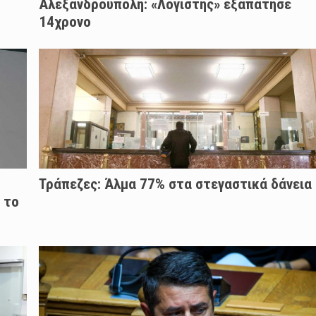
Αλεξανδρούπολη: «Λογιστής» εξαπάτησε
14χρονο
Τράπεζες: Άλμα 77% στα στεγαστικά δάνεια
 το