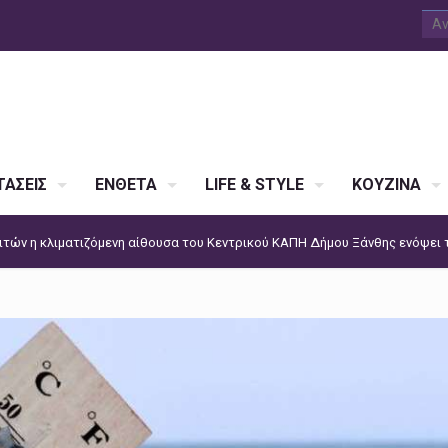
ΑΣΕΙΣ
ΕΝΘΕΤΑ
LIFE & STYLE
ΚΟΥΖΙΝΑ
ιτών η κλιματιζόμενη αίθουσα του Κεντρικού ΚΑΠΗ Δήμου Ξάνθης ενόψει 