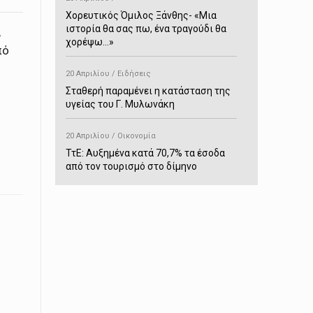
Χορευτικός Όμιλος Ξάνθης- «Mια
ιστορία θα σας πω, ένα τραγούδι θα
,
χορέψω…»
πό
20 Απριλίου / Ειδήσεις
Σταθερή παραμένει η κατάσταση της
υγείας του Γ. Μυλωνάκη
20 Απριλίου / Οικονομία
ΤτΕ: Αυξημένα κατά 70,7% τα έσοδα
από τον τουρισμό στο δίμηνο
Ιανουαρίου-Φεβρουαρίου
20 Απριλίου / Αστυνομικά
Συνελήφθη στο Παρανέστι για κατοχή
πιστολιού κρότου – αερίου
20 Απριλίου / Κόσμος
Ιαπωνία: Σεισμός 7,5 βαθμών –
Δεύτερο τσουνάμι ύψους 80