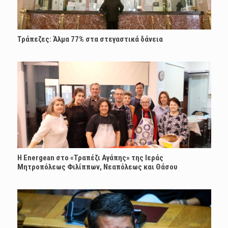
Τράπεζες: Άλμα 77% στα στεγαστικά δάνεια
H Energean στο «Τραπέζι Αγάπης» της Ιεράς
Μητροπόλεως Φιλίππων, Νεαπόλεως και Θάσου