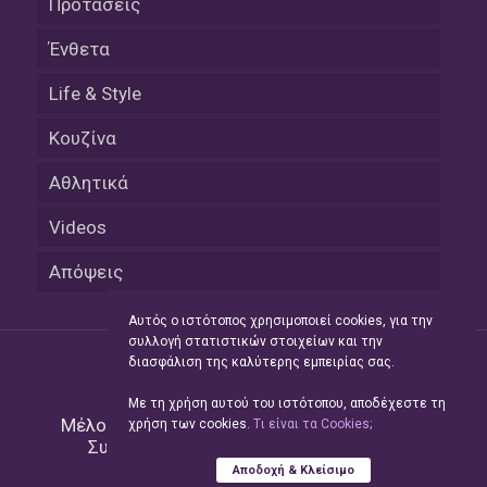
Προτάσεις
Ένθετα
Life & Style
Κουζίνα
Αθλητικά
Videos
Απόψεις
Αυτός ο ιστότοπος χρησιμοποιεί cookies, για την
συλλογή στατιστικών στοιχείων και την
διασφάλιση της καλύτερης εμπειρίας σας.
Με τη χρήση αυτού του ιστότοπου, αποδέχεστε τη
Μέλος του Δικτύου της
Hellas Press Media
|
χρήση των cookies.
Tι είναι τα Cookies;
Συντήρηση και Ανάπτυξη
Green Apple
Αποδοχή & Κλείσιμο