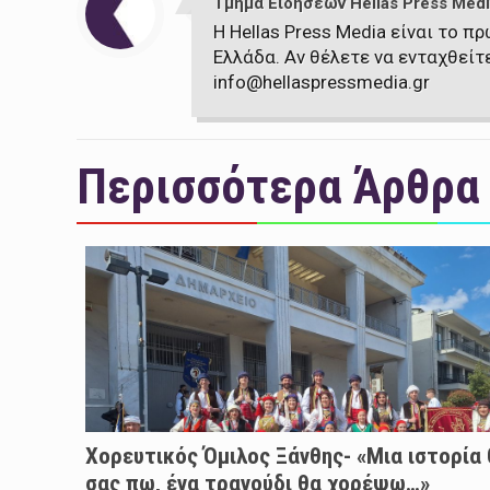
Τμήμα Ειδήσεων Hellas Press Medi
Η Hellas Press Media είναι το 
Ελλάδα. Αν θέλετε να ενταχθείτ
info@hellaspressmedia.gr
Περισσότερα Άρθρα
Χορευτικός Όμιλος Ξάνθης- «Mια ιστορία
σας πω, ένα τραγούδι θα χορέψω…»