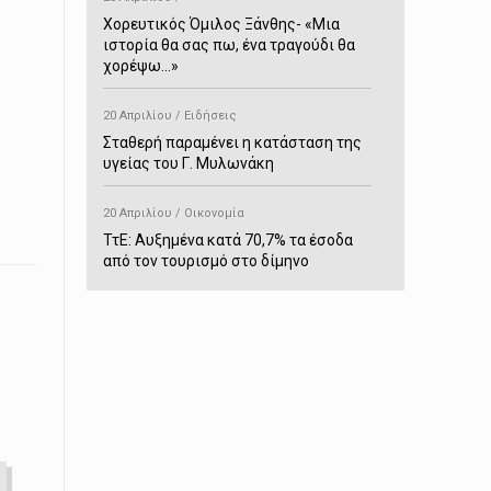
Χορευτικός Όμιλος Ξάνθης- «Mια
ιστορία θα σας πω, ένα τραγούδι θα
χορέψω…»
20 Απριλίου / Ειδήσεις
Σταθερή παραμένει η κατάσταση της
υγείας του Γ. Μυλωνάκη
20 Απριλίου / Οικονομία
ΤτΕ: Αυξημένα κατά 70,7% τα έσοδα
από τον τουρισμό στο δίμηνο
Ιανουαρίου-Φεβρουαρίου
20 Απριλίου / Αστυνομικά
Συνελήφθη στο Παρανέστι για κατοχή
πιστολιού κρότου – αερίου
20 Απριλίου / Κόσμος
Ιαπωνία: Σεισμός 7,5 βαθμών –
Δεύτερο τσουνάμι ύψους 80