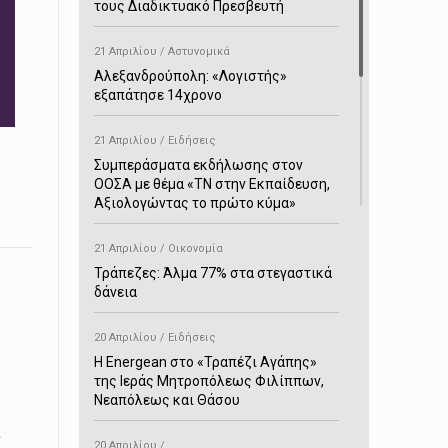
τους Διαδικτυακό Πρεσβευτή
21 Απριλίου / Αστυνομικά
Αλεξανδρούπολη: «Λογιστής»
εξαπάτησε 14χρονο
21 Απριλίου / Ειδήσεις
Συμπεράσματα εκδήλωσης στον
ΟΟΣΑ με θέμα «ΤΝ στην Εκπαίδευση,
Αξιολογώντας το πρώτο κύμα»
21 Απριλίου / Οικονομία
Τράπεζες: Άλμα 77% στα στεγαστικά
δάνεια
20 Απριλίου / Ειδήσεις
H Energean στο «Τραπέζι Αγάπης»
της Ιεράς Μητροπόλεως Φιλίππων,
Νεαπόλεως και Θάσου
ι
20 Απριλίου /