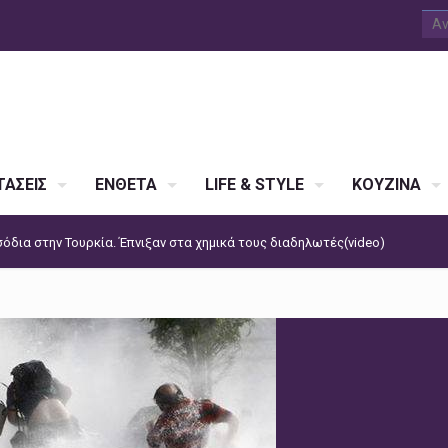
ΑΣΕΙΣ
ΕΝΘΕΤΑ
LIFE & STYLE
ΚΟΥΖΙΝΑ
όδια στην Τουρκία. Έπνιξαν στα χημικά τους διαδηλωτές(video)