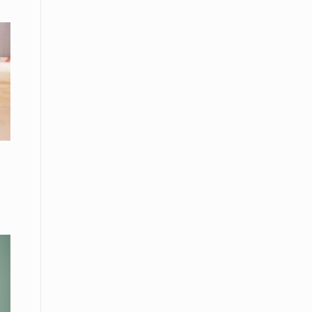
Το Μουσικό Σχολείο Ξάνθης σας
προσκαλεί στο σεμινάριο Χρήστου
Καλκάνη, «Get into the Music»
15 Απριλίου /
Υπογράφεται σήμερα η σύμβαση για
ερευνητική γεώτρηση στο Ιόνιο
15 Απριλίου /
Φυλάκιση 2,5 ετών σε δημοσιογράφο
στην Τουρκία για «διασπορά
παραπλανητικών πληροφοριών»
15 Απριλίου / Ειδήσεις
Νεφώσεις παροδικά αυξημένες σε
όλη τη χώρα – Αφρικανική σκόνη στα
κεντρικά και τα νότια
15 Απριλίου / Ελλάδα
Κλιμακώνουν τις κινητοποιήσεις
τους οι κτηνοτρόφοι της Λέσβου