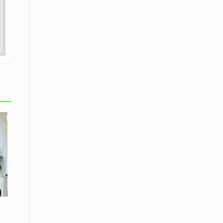
εκατοστών
20 Απριλίου / Ειδήσεις
Παρουσίαση του Κοινού
Προγράμματος Μεταπτυχιακών
Σπουδών «Evolutionary Medicine» από
το Δημοκρίτειο Πανεπιστήμιο
Θράκης
20 Απριλίου / Οικονομία
Μείωση 4,6% σημείωσε ο γενικός
δείκτης κύκλου εργασιών στη
βιομηχανία τον Φεβρουάριο εφέτος
ανακοίνωσε η ΕΛΣΤΑΤ
20 Απριλίου / Ειδήσεις
Λειβαδίτης Ξάνθης: Πώς η πατάτα
«εκμεταλλεύτηκε» την κληρονομιά
των Παγετώνων
20 Απριλίου /