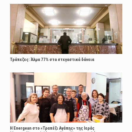
Τράπεζες: Άλμα 77% στα στεγαστικά δάνεια
H Energean στο «Τραπέζι Αγάπης» της Ιεράς