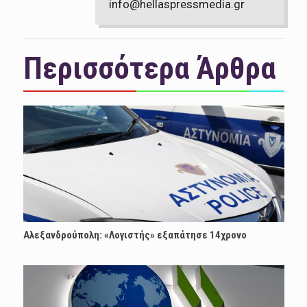
info@hellaspressmedia.gr
Περισσότερα Άρθρα
Αλεξανδρούπολη: «Λογιστής» εξαπάτησε 14χρονο