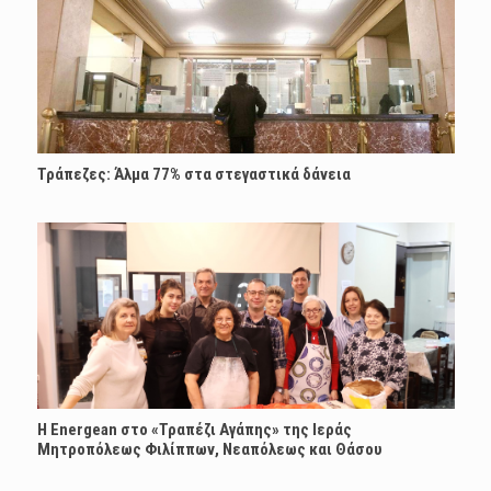
Τράπεζες: Άλμα 77% στα στεγαστικά δάνεια
H Energean στο «Τραπέζι Αγάπης» της Ιεράς
Μητροπόλεως Φιλίππων, Νεαπόλεως και Θάσου