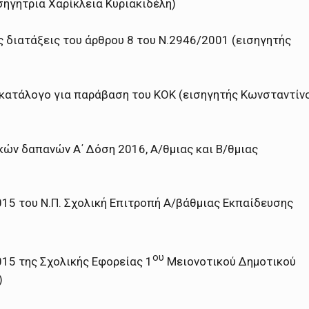
σηγήτρια Χαρίκλεια Κυριακιδέλη)
 διατάξεις του άρθρου 8 του Ν.2946/2001 (εισηγητής
κατάλογο για παράβαση του ΚΟΚ (εισηγητής Κωνσταντίν
ών δαπανών Α΄ Δόση 2016, Α/θμιας και Β/θμιας
15 του Ν.Π. Σχολική Επιτροπή Α/βάθμιας Εκπαίδευσης
ου
15 της Σχολικής Εφορείας 1
Μειονοτικού Δημοτικού
)