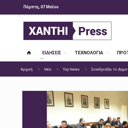
Πέμπτη, 07 Μαΐου
ΕΙΔΗΣΕΙΣ
ΤΕΧΝΟΛΟΓΙΑ
ΠΡΟΤ
Αρχική
Νέα
Top News
Συνεδριάζει το Δημο