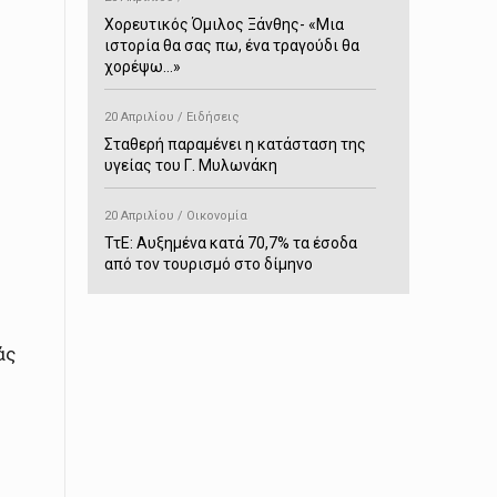
Χορευτικός Όμιλος Ξάνθης- «Mια
ιστορία θα σας πω, ένα τραγούδι θα
χορέψω…»
20 Απριλίου / Ειδήσεις
Σταθερή παραμένει η κατάσταση της
υγείας του Γ. Μυλωνάκη
20 Απριλίου / Οικονομία
ΤτΕ: Αυξημένα κατά 70,7% τα έσοδα
από τον τουρισμό στο δίμηνο
Ιανουαρίου-Φεβρουαρίου
20 Απριλίου / Αστυνομικά
άς
Συνελήφθη στο Παρανέστι για κατοχή
πιστολιού κρότου – αερίου
20 Απριλίου / Κόσμος
Ιαπωνία: Σεισμός 7,5 βαθμών –
Δεύτερο τσουνάμι ύψους 80