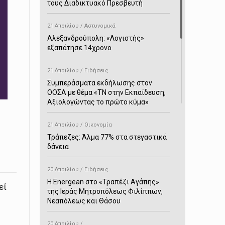
τους Διαδικτυακό Πρεσβευτή
21 Απριλίου / Αστυνομικά
Αλεξανδρούπολη: «Λογιστής»
εξαπάτησε 14χρονο
21 Απριλίου / Ειδήσεις
Συμπεράσματα εκδήλωσης στον
ΟΟΣΑ με θέμα «ΤΝ στην Εκπαίδευση,
Αξιολογώντας το πρώτο κύμα»
21 Απριλίου / Οικονομία
Τράπεζες: Άλμα 77% στα στεγαστικά
δάνεια
20 Απριλίου / Ειδήσεις
H Energean στο «Τραπέζι Αγάπης»
εί
της Ιεράς Μητροπόλεως Φιλίππων,
Νεαπόλεως και Θάσου
20 Απριλίου /