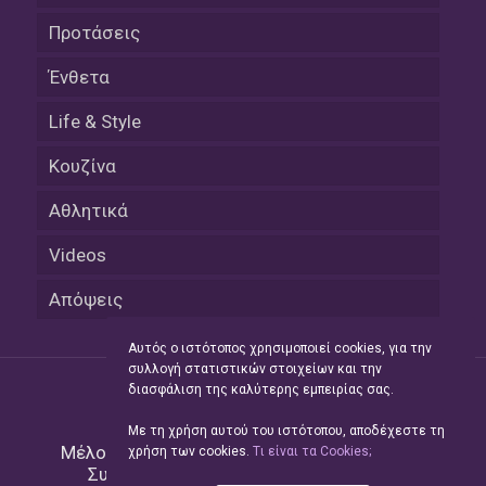
Προτάσεις
Ένθετα
Life & Style
Κουζίνα
Αθλητικά
Videos
Απόψεις
Αυτός ο ιστότοπος χρησιμοποιεί cookies, για την
συλλογή στατιστικών στοιχείων και την
διασφάλιση της καλύτερης εμπειρίας σας.
Με τη χρήση αυτού του ιστότοπου, αποδέχεστε τη
Μέλος του Δικτύου της
Hellas Press Media
|
χρήση των cookies.
Tι είναι τα Cookies;
Συντήρηση και Ανάπτυξη
Green Apple