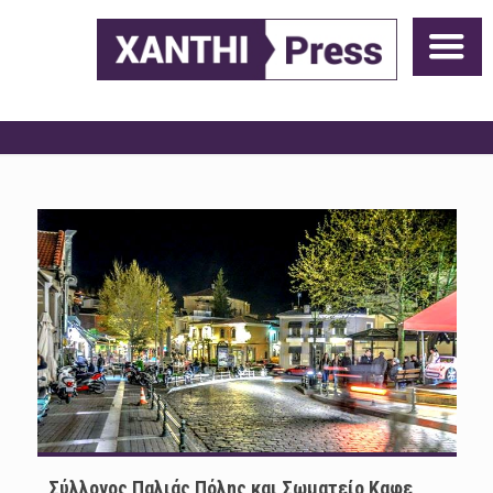
Σύλλογος Παλιάς Πόλης και Σωματείο Καφε