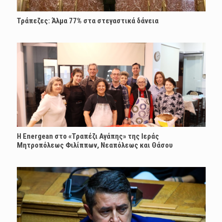
Τράπεζες: Άλμα 77% στα στεγαστικά δάνεια
H Energean στο «Τραπέζι Αγάπης» της Ιεράς
Μητροπόλεως Φιλίππων, Νεαπόλεως και Θάσου